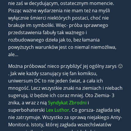
nie zaś w decydującym, ostatecznym momencie.
Pisząc ważne wydarzenia nie mam też na myśli
wyłącznie śmierci niektórych postaci, choć nie
brakuje im symboliki. Więc- próba sprawnego
przedstawienia fabuły tak ważnego i
rozbudowanego dzieła jak to, bez łamania
powyższych warunków jest co niemal niemożliwa,
ale…
Można próbować nieco przybliżyć jej ogólny zarys 🙂
. Jak wie każdy szanujący się fan komiksu,
uniwersum DC to nie jeden świat, a cała ich
mnogość. Lecz wszystkie znaki na ziemiach i niebach
sugerują, iż będzie ich coraz mniej. Oto Ziemia- 3
znika, a wraz z nią
Syndykat Zbrodni
i
superbohaterski
Lex Luthor
. Co gorsza- zagłada się
nie zatrzymuje. Wszystko za sprawą niejakiego Anty-
Monitora. Istoty, której zagłada wszechświatów