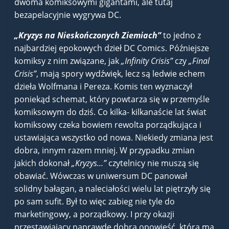
dwoma komiksowymi gigantami, ale tutaj
bezapelacyjnie wygrywa DC.
„Kryzys na Nieskończonych Ziemiach”
to jedno z
najbardziej epokowych dzieł DC Comics. Późniejsze
komiksy z nim związane, jak
„Infinity Crisis”
czy
„Final
Crisis”
, mają spory wydźwięk, lecz są ledwie echem
dzieła Wolfmana i Pereza. Komis ten wyznaczył
poniekąd schemat, który powtarza się w przemyśle
komiksowym do dziś. Co kilka- kilkanaście lat świat
komiksowy czeka bowiem rewolta porządkująca i
ustawiająca wszystko od nowa. Niekiedy zmiana jest
dobra, innym razem mniej. W przypadku zmian
jakich dokonał
„Kryzys…”
czytelnicy nie muszą się
obawiać. Wówczas w uniwersum DC panował
solidny bałagan, a naleciałości wielu lat piętrzyły się
po sam sufit. Był to więc zabieg nie tyle do
marketingowy, a porządkowy. I przy okazji
przestawiający naprawdę dobrą opowieść, która ma