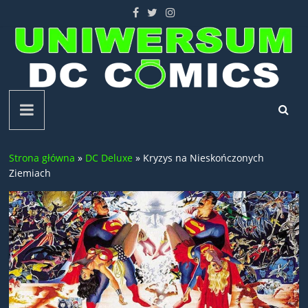
Skip
to
content
Uniwersum
DC
Strona główna
»
DC Deluxe
»
Kryzys na Nieskończonych
Comics
Ziemiach