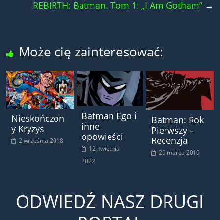
REBIRTH: Batman. Tom 1: „I Am Gotham”
→
Może cię zainteresować:
Batman Ego i
Nieskończon
Batman: Rok
inne
y Kryzys
Pierwszy –
opowieści
Recenzja
2 września 2018
12 kwietnia
29 marca 2019
2022
ODWIEDŹ NASZ DRUGI