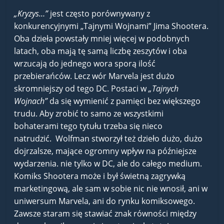
„Kryzys…”
jest często porównywany z
konkurencyjnymi „Tajnymi Wojnami” Jima Shootera.
Oba dzieła powstały mniej więcej w podobnych
latach, oba mają tę samą liczbę zeszytów i oba
wrzucają do jednego wora sporą ilość
przebierańców. Lecz wór Marvela jest dużo
skromniejszy od tego DC. Postaci w
„Tajnych
Wojnach”
da się wymienić z pamięci bez większego
trudu. Aby zrobić to samo ze wszystkimi
bohaterami tego tytułu trzeba się nieco
natrudzić. Wolfman stworzył też dzieło dużo, dużo
dojrzalsze, mające ogromny wpływ na późniejsze
wydarzenia. nie tylko w DC, ale do całego medium.
Komiks Shootera może i był świetną zagrywką
marketingową, ale sam w sobie nic nie wnosił, ani w
uniwersum Marvela, ani do rynku komiksowego.
Zawsze staram się stawiać znak równości między