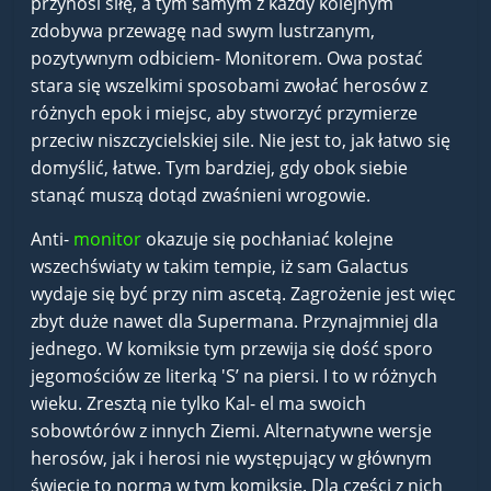
przynosi siłę, a tym samym z każdy kolejnym
zdobywa przewagę nad swym lustrzanym,
pozytywnym odbiciem- Monitorem. Owa postać
stara się wszelkimi sposobami zwołać herosów z
różnych epok i miejsc, aby stworzyć przymierze
przeciw niszczycielskiej sile. Nie jest to, jak łatwo się
domyślić, łatwe. Tym bardziej, gdy obok siebie
stanąć muszą dotąd zwaśnieni wrogowie.
Anti-
monitor
okazuje się pochłaniać kolejne
wszechświaty w takim tempie, iż sam Galactus
wydaje się być przy nim ascetą. Zagrożenie jest więc
zbyt duże nawet dla Supermana. Przynajmniej dla
jednego. W komiksie tym przewija się dość sporo
jegomościów ze literką 'S’ na piersi. I to w różnych
wieku. Zresztą nie tylko Kal- el ma swoich
sobowtórów z innych Ziemi. Alternatywne wersje
herosów, jak i herosi nie występujący w głównym
świecie to norma w tym komiksie. Dla części z nich