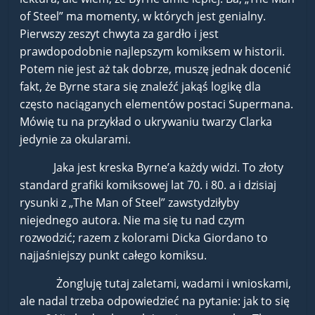
of Steel” ma momenty, w których jest genialny.
Pierwszy zeszyt chwyta za gardło i jest
prawdopodobnie najlepszym komiksem w historii.
Potem nie jest aż tak dobrze, muszę jednak docenić
fakt, że Byrne stara się znaleźć jakąś logikę dla
często naciąganych elementów postaci Supermana.
Mówię tu na przykład o ukrywaniu twarzy Clarka
jedynie za okularami.
Jaka jest kreska Byrne’a każdy widzi. To złoty
standard grafiki komiksowej lat 70. i 80. a i dzisiaj
rysunki z „The Man of Steel” zawstydziłyby
niejednego autora. Nie ma się tu nad czym
rozwodzić; razem z kolorami Dicka Giordano to
najjaśniejszy punkt całego komiksu.
Żongluję tutaj zaletami, wadami i wnioskami,
ale nadal trzeba odpowiedzieć na pytanie: jak to się