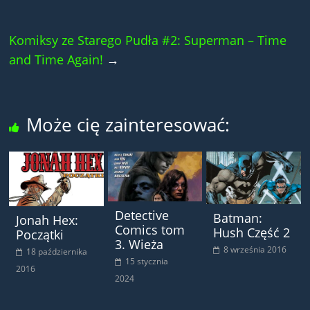
Komiksy ze Starego Pudła #2: Superman – Time
and Time Again!
→
Może cię zainteresować:
Detective
Batman:
Jonah Hex:
Comics tom
Hush Część 2
Początki
3. Wieża
8 września 2016
18 października
15 stycznia
2016
2024