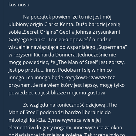
kosmosu.
Na początek powiem, że to nie jest mój
ulubiony origin Clarka Kenta. Dużo bardziej cenię
sobie „Secret Origins” Geoffa Johnsa z rysunkami
Gary’ego Franka. To ciepła opowieść o nadziei
wizualnie nawiązująca do wspaniałego „Supermana”
w reżyserii Richarda Donnera. Jednocześnie nie
mogę powiedzieć, że „The Man of Steel” jest gorszy.
Jest po prostu… inny. Podoba mi się w nim co
innego i co innego będę krytykował; zawsze też
przyznam, że nie wiem który jest lepszy, mogę tylko
powiedzieć co jest bliższe mojemu gustowi.
Ze względu na konieczność dziejową „The
Man of Steel” podchodzi bardzo liberalnie do
mitologii Kal-Ela. Byrne wywraca wiele jej
elementów do góry nogami, inne wyrzuca za okno
dokładając w ich miejsce kolejne. Tak trzeba było to