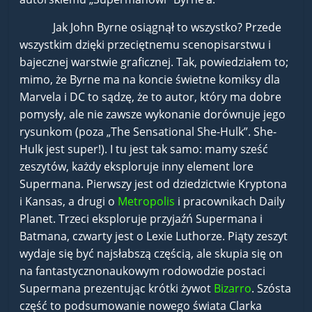
Jak John Byrne osiągnął to wszystko? Przede
wszystkim dzięki przeciętnemu scenopisarstwu i
bajecznej warstwie graficznej. Tak, powiedziałem to;
mimo, że Byrne ma na koncie świetne komiksy dla
Marvela i DC to sądzę, że to autor, który ma dobre
pomysły, ale nie zawsze wykonanie dorównuje jego
rysunkom (poza „The Sensational She-Hulk”. She-
Hulk jest super!). I tu jest tak samo: mamy sześć
zeszytów, każdy eksploruje inny element lore
Supermana. Pierwszy jest od dziedzictwie Kryptona
i Kansas, a drugi o
Metropolis
i pracownikach Daily
Planet. Trzeci eksploruje przyjaźń Supermana i
Batmana, czwarty jest o Lexie Luthorze. Piąty zeszyt
wydaje się być najsłabszą częścią, ale skupia się on
na fantastycznonaukowym rodowodzie postaci
Supermana prezentując krótki żywot
Bizarro
. Szósta
część to podsumowanie nowego świata Clarka