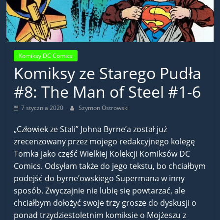
Komiksy DC Comics
Komiksy ze Starego Pudła
#8: The Man of Steel #1-6
7 stycznia 2020
Szymon Ostrowski
„Człowiek ze Stali” Johna Byrne’a został już
zrecenzowany przez mojego redakcyjnego kolegę
Tomka jako część Wielkiej Kolekcji Komiksów DC
Comics. Odsyłam także do jego tekstu, bo chciałbym
podejść do byrne’owskiego Supermana w inny
sposób. Zwyczajnie nie lubię się powtarzać, ale
chciałbym dołożyć swoje trzy grosze do dyskusji o
ponad trzydziestoletnim komiksie o Mojżeszu z