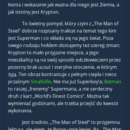
Kenta i wskazanie jak ważna dla niego jest Ziemia, a
jak istotny jest Krypton.
To świetny pomysł, który czyni z „The Man of
Steel” dobrze rozpisany traktat na temat tego kim
jest Superman i co składa się na jego świat. Poza
swego rodzaju hołdem dostajemy też szereg zmian:
Krypton to mało przyjazne miejsce, a jego
mieszkańcy są na swój sposób odczłowieczeni przez
pozorny brak uczuć i sterylne otoczenie, w którym
żyją. Ten obraz kontrastuje z pełnym ciepła i nieco
przaśnym
Smallville
. Nie ma już Superboy’a;
Batman
to raczej „frenemy” Supermana, a nie serdeczny
druh z kart „World’s Finest Comics”. Można tak
wymieniać godzinami, ale trzeba przejść do kwestii
wykonania.
Jest średnio. „The Man of Steel” to przyjemna
lektura, ale wiem, że Byrne umie lepiej. Ba, „The Man