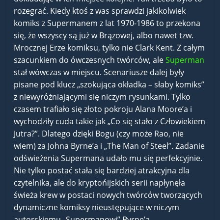
rozegrać. Kiedy ktoś z was sprawdzi jakikolwiek
komiks z Supermanem z lat 1970-1986 to przekona
się, że wszyscy są już w Brązowej, albo nawet tzw.
Mrocznej Erze komiksu, tylko nie Clark Kent. Z całym
szacunkiem do ówczesnych twórców, ale
Superman
stał wówczas w miejscu. Scenariusze dalej były
pisane pod klucz „szokująca okładka – słaby komiks”
z niewyróżniającymi się niczym rysunkami. Tylko
czasem trafiało się złoto pokroju Alana Moore’a i
wychodziły cuda takie jak „Co się stało z Człowiekiem
Jutra?”. Dlatego dzięki Bogu (czy może Rao, nie
wiem) za Johna Byrne’a i „The Man of Steel”. Zadanie
odświeżenia Supermana udało mu się perfekcyjnie.
Nie tylko postać stała się bardziej atrakcyjna dla
czytelnika, ale do kryptońijskich serii napłynęła
świeża krew w postaci nowych twórców tworzących
dynamiczne komiksy nieustępujące w niczym
autorskiemu „Supermanowi” Byrne’a.