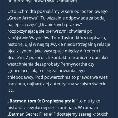
on może być prawdziwie złamanym.
Otto Schmidta poznaliśmy w serii odrodzeniowego
„Green Arrowa”. Tu wizualnie odpowiada za bodaj
najlepszą część „Drapieżnych ptaków”
rozpoczynającą się pierwszymi chwilami po
zabójstwie Wayne’ów. Tom Taylor, który napisał tę
historię, ujął w niej tą zwykle niedostrzegalną relacje
ojca z synem, jaka występuje między Alfredem i
Bruce’m. Z pozoru ich kontakt to ironiczne docinki i
westchnienia dezaprobaty Pennywortha czy
ignorujące całą troskę zachowania jego
chlebodawcy. Pod powierzchnią to prawdziwa więź
rodzinna, najbardziej autentyczna w całym świecie
DC.
„Batman tom 9: Drapieżne ptaki”
to nie tylko
historia z regularnej serii i annuala. W ramach
„Batman Secret Files #1” dostajemy szereg krótkich