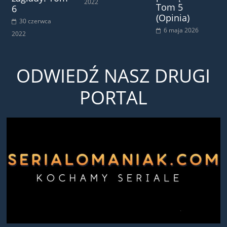
2022
Tom 5
6
(Opinia)
30 czerwca
6 maja 2026
2022
ODWIEDŹ NASZ DRUGI
PORTAL