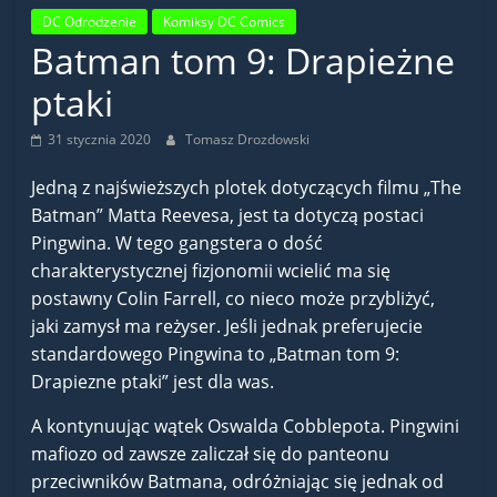
DC Odrodzenie
Komiksy DC Comics
Batman tom 9: Drapieżne
ptaki
31 stycznia 2020
Tomasz Drozdowski
Jedną z najświeższych plotek dotyczących filmu „The
Batman” Matta Reevesa, jest ta dotyczą postaci
Pingwina. W tego gangstera o dość
charakterystycznej fizjonomii wcielić ma się
postawny Colin Farrell, co nieco może przybliżyć,
jaki zamysł ma reżyser. Jeśli jednak preferujecie
standardowego Pingwina to „Batman tom 9:
Drapiezne ptaki” jest dla was.
A kontynuując wątek Oswalda Cobblepota. Pingwini
mafiozo od zawsze zaliczał się do panteonu
przeciwników Batmana, odróżniając się jednak od