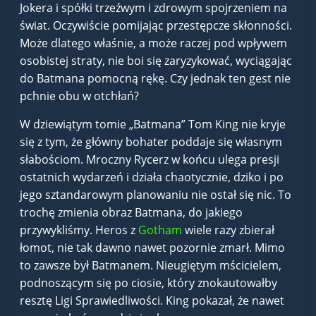
Jokera i spółki trzeźwym i zdrowym spojrzeniem na
świat. Oczywiście pomijając przestępcze skłonności.
Może dlatego właśnie, a może raczej pod wpływem
osobistej straty, nie boi się zaryzykować, wyciągając
do Batmana pomocną rękę. Czy jednak ten gest nie
pchnie obu w otchłań?
W dziewiątym tomie „Batmana” Tom King nie kryje
się z tym, że główny bohater poddaje się własnym
słabościom. Mroczny Rycerz w końcu ulega presji
ostatnich wydarzeń i działa chaotycznie, dziko i po
jego sztandarowym planowaniu nie ostał się nic. To
trochę zmienia obraz Batmana, do jakiego
przywykliśmy. Heros z
Gotham
wiele razy zbierał
łomot, nie tak dawno nawet pozornie zmarł. Mimo
to zawsze był Batmanem. Nieugiętym mścicielem,
podnoszącym się po ciosie, który znokautowałby
resztę Ligi Sprawiedliwości. King pokazał, że nawet