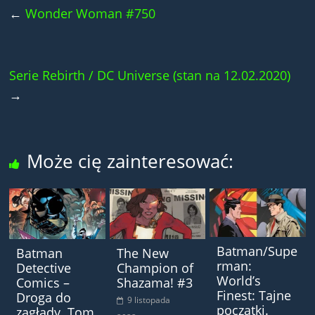
←
Wonder Woman #750
Serie Rebirth / DC Universe (stan na 12.02.2020)
→
Może cię zainteresować:
Batman/Supe
Batman
The New
rman:
Detective
Champion of
World’s
Comics –
Shazama! #3
Finest: Tajne
Droga do
9 listopada
początki.
zagłady. Tom