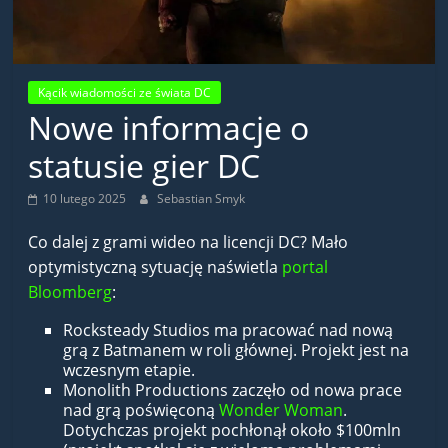
Kącik wiadomości ze świata DC
Nowe informacje o
statusie gier DC
10 lutego 2025
Sebastian Smyk
Co dalej z grami wideo na licencji DC? Mało
optymistyczną sytuację naświetla
portal
Bloomberg
:
Rocksteady Studios ma pracować nad nową
grą z Batmanem w roli głównej. Projekt jest na
wczesnym etapie.
Monolith Productions zaczęło od nowa prace
nad grą poświęconą
Wonder Woman
.
Dotychczas projekt pochłonął około $100mln