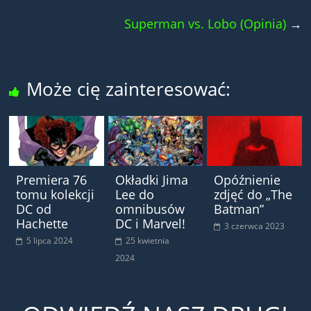
Superman vs. Lobo (Opinia)
→
Może cię zainteresować:
Premiera 76
Okładki Jima
Opóźnienie
tomu kolekcji
Lee do
zdjęć do „The
DC od
omnibusów
Batman”
Hachette
DC i Marvel!
3 czerwca 2023
5 lipca 2024
25 kwietnia
2024