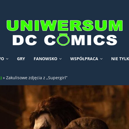
WO
GRY
FANOWSKO
WSPÓŁPRACA
NIE TYL
)
»
Zakulisowe zdjęcia z „Supergirl”