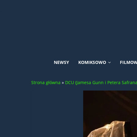
Skip
to
content
Uniwersum
NEWSY
KOMIKSOWO
FILMO
DC
Strona główna
»
DCU (Jamesa Gunn i Petera Safrana
Comics