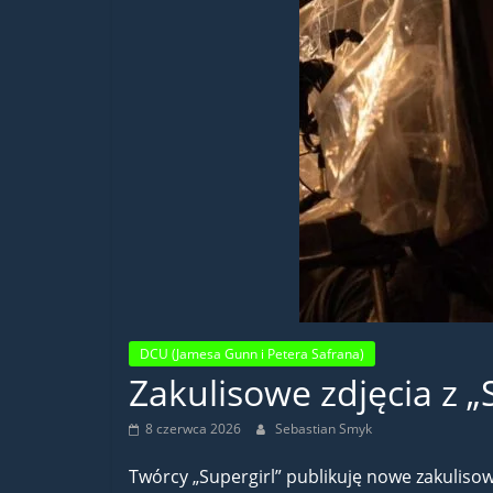
DCU (Jamesa Gunn i Petera Safrana)
Zakulisowe zdjęcia z „
8 czerwca 2026
Sebastian Smyk
Twórcy „Supergirl” publikuję nowe zakulisow