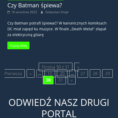
Czy Batman śpiewa?
16 września 2022
Sebastian Smyk
Czy Batman potrafi śpiewać? W kanonicznych komiksach
DC miał zapęd ku muzyce. W finale „Death Metal” złapał
za elektryczną gitarę
Czytaj dalej
Strona 30 z 31
«
Pierwsza
«
...
10
20
...
27
28
29
30
31
»
ODWIEDŹ NASZ DRUGI
PORTAL