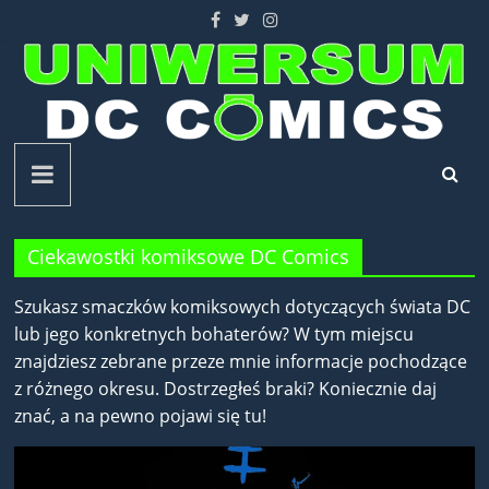
Skip
to
content
Uniwersum
DC
Ciekawostki komiksowe DC Comics
Comics
Szukasz smaczków komiksowych dotyczących świata DC
lub jego konkretnych bohaterów? W tym miejscu
znajdziesz zebrane przeze mnie informacje pochodzące
z różnego okresu. Dostrzegłeś braki? Koniecznie daj
znać, a na pewno pojawi się tu!