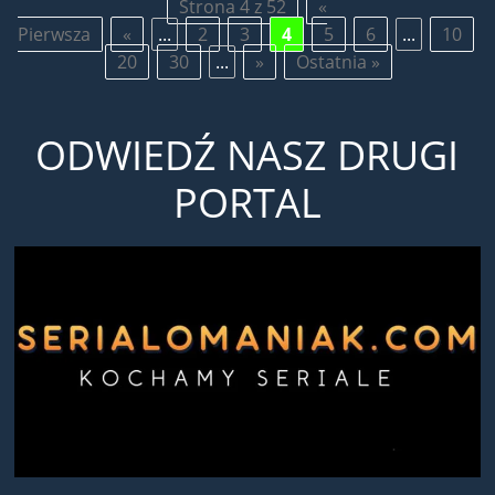
Strona 4 z 52
«
Pierwsza
«
...
2
3
4
5
6
...
10
20
30
...
»
Ostatnia »
ODWIEDŹ NASZ DRUGI
PORTAL