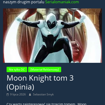
naszym drugim portalu
Serialomaniak.com
Nie tylko DC
[Materiał Reklamowy]
Moon Knight tom 3
(Opinia)
9 lipca 2026
Sebastian Smyk
Czy warto zainteresować się trzecim tomem „Moon