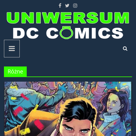
Skip
to
content
Uniwersum
DC
Różne
Comics