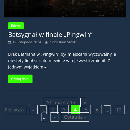
Różne
Batsygnał w finale „Pingwin”
12 listopada 2024
Sebastian Smyk
Brak Batmana w „Pingwin” był miejscami wyczuwalny, a
niestety finał serialu niewiele w tej kwestii zmienił. Z
jednym wyjątkiem –
Czytaj dalej
Strona 4 z 15
«
Pierwsza
«
...
2
3
4
5
6
...
10
...
»
Ostatnia »