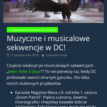
Ciekawostki komiksowe DC Comics
Muzyczne i musicalowe
sekwencje w DC!
17 października 2024
Sebastian Smyk
Czujecie niedosyt po musicalowych sekwencjach
„
Joker: Folie à Deux
”? To nie pierwszy raz, kiedy DC
próbowało swoich sił w tym gatunku. Oto kilka
moich ulubionych przykładów:
Karaoke Negative Mana z 8. odcinka 1. sezonu
„Doom Patrol”. Piękna sceneria, świetna
choreografia i chwytliwy kawałek dobrze
zaśpiewany. Fabularnie scena może nie miała