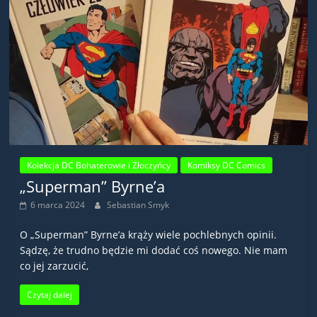
Kolekcja DC Bohaterowie i Złoczyńcy
Komiksy DC Comics
„Superman” Byrne’a
6 marca 2024
Sebastian Smyk
O „Superman” Byrne’a krąży wiele pochlebnych opinii.
Sądzę, że trudno będzie mi dodać coś nowego. Nie mam
co jej zarzucić,
Czytaj dalej