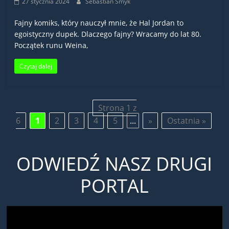
27 stycznia 2024
Sebastian Smyk
Fajny komiks, który nauczył mnie, że Hal Jordan to
egoistyczny dupek. Dlaczego fajny? Wracamy do lat 80.
Początek runu Weina,
Czytaj dalej
Strona 1 z
6
1
2
3
4
5
...
»
Ostatnia »
ODWIEDŹ NASZ DRUGI
PORTAL