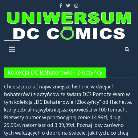
Skip
to
content
Uniwersum
DC
Kolekcja DC Bohaterowie i Złoczyńcy
Comics
Chcesz poznać najważniejsze historie w dziejach
bohaterów i złoczyńców ze świata DC? Pomoże Wam w
tym kolekcja „DC Bohaterowie i Złoczyńcy” od Hachette,
który zebrał najwybitniejsza opowieści w 100 tomach.
Pierwszy numer w promocyjnej cenie 14,99zł, drugi
29,99zł, natomiast od 3 39,99zł. Poznaj losy zarówno
tych walczących o dobro na świecie, jak i tych, co chcą