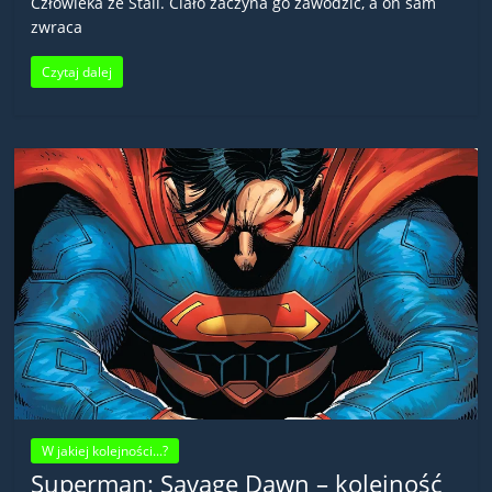
Człowieka ze Stali. Ciało zaczyna go zawodzić, a on sam
zwraca
Czytaj dalej
W jakiej kolejności...?
Superman: Savage Dawn – kolejność