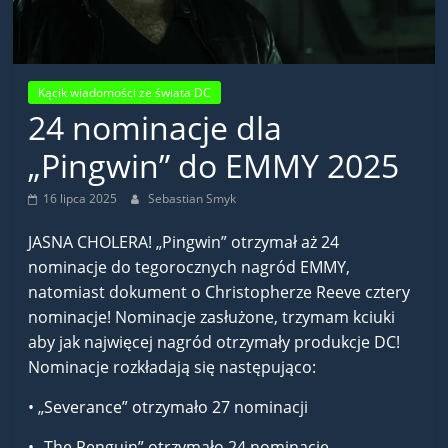
Kącik wiadomości ze świata DC
24 nominacje dla
„Pingwin” do EMMY 2025
16 lipca 2025
Sebastian Smyk
JASNA CHOLERA! „Pingwin” otrzymał aż 24
nominacje do tegorocznych nagród EMMY,
natomiast dokument o Christopherze Reeve cztery
nominacje! Nominacje zasłużone, trzymam kciuki
aby jak najwięcej nagród otrzymały produkcje DC!
Nominacje rozkładają się następująco:
•
„Severance” otrzymało 27 nominacji
• „The Penguin” otrzymało 24 nominacje