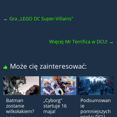
←
Gra „LEGO DC Super-Villains”
Więcej Mr Terrifica w DCU!
→
Może cię zainteresować:
Batman
„Cyborg”
Podsumowan
zostanie
startuje 16
ie
wilkołakiem?
maja!
pomniejszych
wieści DCU