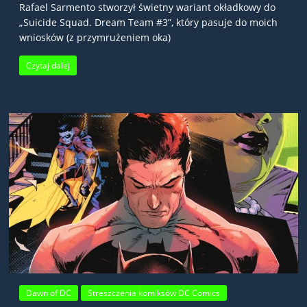
Rafael Sarmento stworzył świetny wariant okładkowy do
„Suicide Squad. Dream Team #3”, który pasuje do moich
wniosków (z przymrużeniem oka)
Czytaj dalej
Dawn of DC
Streszczenia komiksów DC Comics