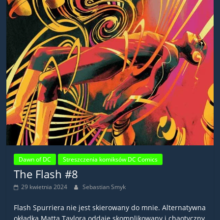
Dawn of DC
Streszczenia komiksów DC Comics
The Flash #8
29 kwietnia 2024
Sebastian Smyk
Flash Spurriera nie jest skierowany do mnie. Alternatywna
okładka Matta Taylora oddaje skomplikowany i chaotyczny