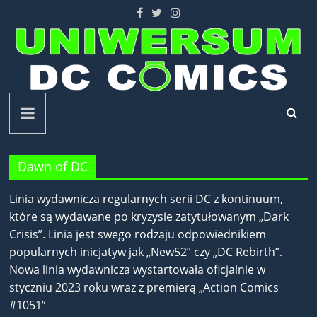
Skip
to
content
Uniwersum
DC
Dawn of DC
Comics
Linia wydawnicza regularnych serii DC z kontinuum,
które są wydawane po kryzysie zatytułowanym „Dark
Crisis”. Linia jest swego rodzaju odpowiednikiem
popularnych inicjatyw jak „New52” czy „DC Rebirth”.
Nowa linia wydawnicza wystartowała oficjalnie w
styczniu 2023 roku wraz z premierą „Action Comics
#1051”