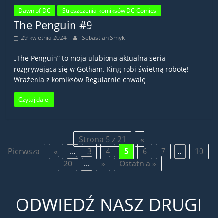
Dawn of DC
Streszczenia komiksów DC Comics
The Penguin #9
29 kwietnia 2024
Sebastian Smyk
„The Penguin” to moja ulubiona aktualna seria
rozgrywająca się w Gotham. King robi świetną robotę!
Wrażenia z komiksów Regularnie chwalę
Czytaj dalej
Strona 5 z 21
«
Pierwsza
«
...
3
4
5
6
7
...
10
20
...
»
Ostatnia »
ODWIEDŹ NASZ DRUGI