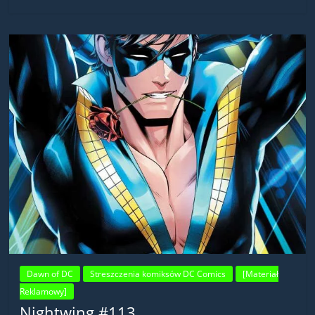
Dawn of DC
Streszczenia komiksów DC Comics
[Materiał
Reklamowy]
Nightwing #113