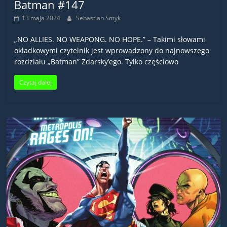
Batman #147
13 maja 2024
Sebastian Smyk
„NO ALLIES. NO WEAPONG. NO HOPE.” – Takimi słowami
okładkowymi czytelnik jest wprowadzony do najnowszego
rozdziału „Batman” Zdarsky’ego. Tylko częściowo
Czytaj dalej