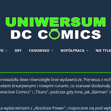
WO
GRY
FANOWSKO
WSPÓŁPRACA
NIE TYL
prowadziła dwie równoległe linie wydawnicze. Pierwsza z ni
espołami kreatywnymi i nowymi runami, co stanowi doskonały
etective Comics” i „Titans”, podczas gdy inne, jak „Batman”
ana wydarzeniami z „Absolute Power”, rozpocznie się pod wp