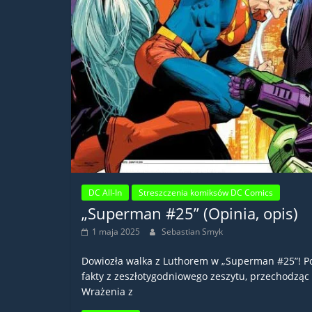
DC All-In
Streszczenia komiksów DC Comics
„Superman #25” (Opinia, opis)
1 maja 2025
Sebastian Smyk
Dowiozła walka z Luthorem w „Superman #25”! 
fakty z zeszłotygodniowego zeszytu, przechodząc
Wrażenia z