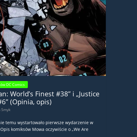
sów DC Comics
: World’s Finest #38” i „Justice
6” (Opinia, opis)
n Smyk
ie temu wystartowało pierwsze wydarzenie w
”. Opis komiksów Mowa oczywiście o „We Are