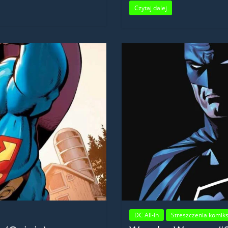
Czytaj dalej
DC All-In
Streszczenia komik