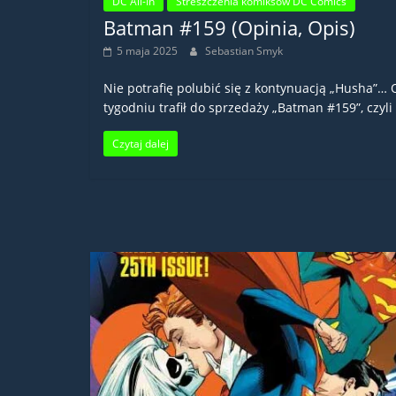
DC All-In
Streszczenia komiksów DC Comics
Batman #159 (Opinia, Opis)
5 maja 2025
Sebastian Smyk
Nie potrafię polubić się z kontynuacją „Husha”…
tygodniu trafił do sprzedaży „Batman #159”, czyli
Czytaj dalej