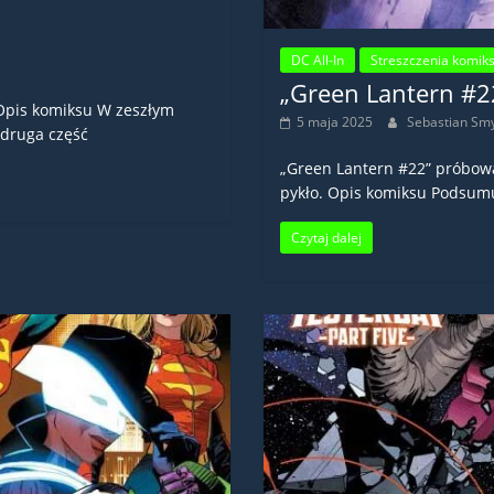
DC All-In
Streszczenia komik
„Green Lantern #22
 Opis komiksu W zeszłym
5 maja 2025
Sebastian Sm
 druga część
„Green Lantern #22” próbowa
pykło. Opis komiksu Podsum
Czytaj dalej