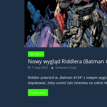
DC All-In
Nowy wygląd Riddlera (Batman 
7 maja 2025
Sebastian Smyk
Riddler powrócił w „Batman #159” z nowym wygl
dopakować, żeby unieść tyle żelastwa na sobie!
Czytaj dalej