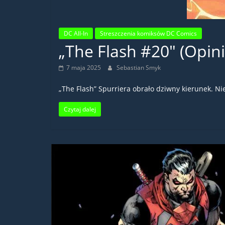
DC All-In
Streszczenia komiksów DC Comics
„The Flash #20″ (Opini
7 maja 2025
Sebastian Smyk
„The Flash” Spurriera obrało dziwny kierunek. Ni
Czytaj dalej