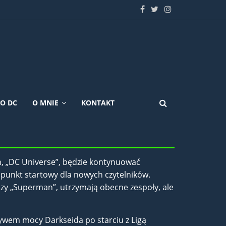
KO DC
O MNIE
KONTAKT
ch, „DC Universe”, będzie kontynuować
 punkt startowy dla nowych czytelników.
 czy „Superman”, utrzymają obecne zespoły, ale
ływem mocy Darkseida po starciu z Ligą