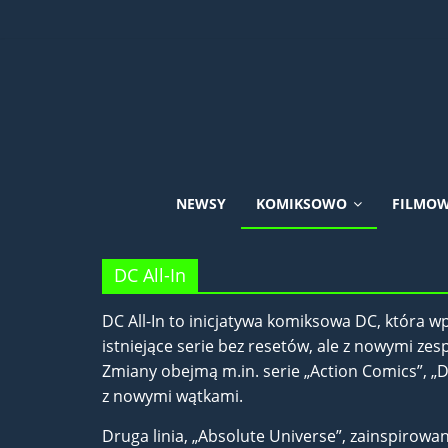
Skip
to
content
Uniwersum
NEWSY
KOMIKSOWO
FILMO
DC
DC All-In
Comics
DC All-In to inicjatywa komiksowa DC, która w
istniejące serie bez resetów, ale z nowymi z
Zmiany obejmą m.in. serie „Action Comics”, „D
z nowymi wątkami.
Druga linia, „Absolute Universe”, zainspirow