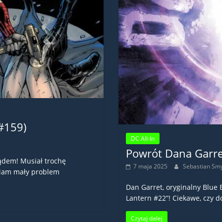
#159)
DC All-In
Powrót Dana Garre
ądem! Musiał trochę
7 maja 2025
Sebastian Sm
 Mam mały problem
Dan Garret, oryginalny Blue 
Lantern #22”! Ciekawe, czy 
Czytaj dalej