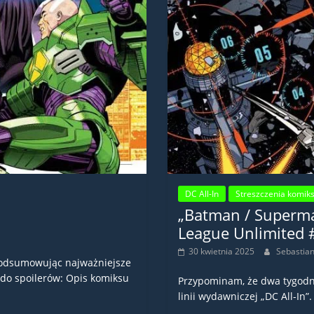
DC All-In
Streszczenia komik
„Batman / Superman
League Unlimited #
30 kwietnia 2025
Sebastia
Podsumowując najważniejsze
 do spoilerów: Opis komiksu
Przypominam, że dwa tygodn
linii wydawniczej „DC All-In