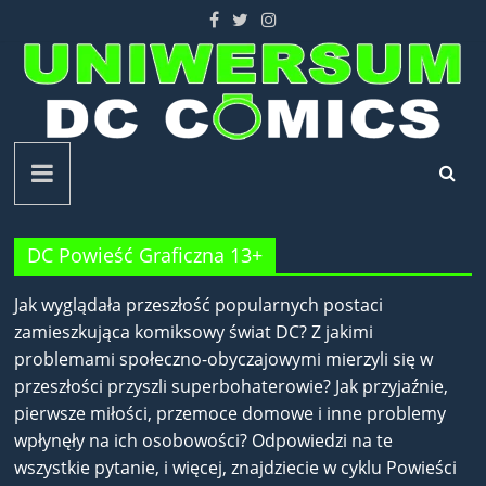
Skip
to
content
Uniwersum
DC
DC Powieść Graficzna 13+
Comics
Jak wyglądała przeszłość popularnych postaci
zamieszkująca komiksowy świat DC? Z jakimi
problemami społeczno-obyczajowymi mierzyli się w
przeszłości przyszli superbohaterowie? Jak przyjaźnie,
pierwsze miłości, przemoce domowe i inne problemy
wpłynęły na ich osobowości? Odpowiedzi na te
wszystkie pytanie, i więcej, znajdziecie w cyklu Powieści