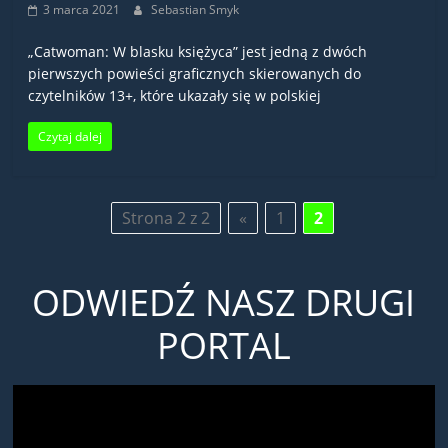
3 marca 2021
Sebastian Smyk
„Catwoman: W blasku księżyca” jest jedną z dwóch
pierwszych powieści graficznych skierowanych do
czytelników 13+, które ukazały się w polskiej
Czytaj dalej
Strona 2 z 2
«
1
2
ODWIEDŹ NASZ DRUGI
PORTAL