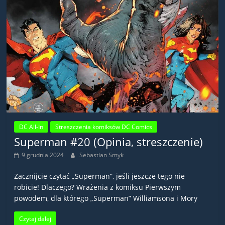
DC All-In
Streszczenia komiksów DC Comics
Superman #20 (Opinia, streszczenie)
9 grudnia 2024
Sebastian Smyk
Zacznijcie czytać „Superman”, jeśli jeszcze tego nie
robicie! Dlaczego? Wrażenia z komiksu Pierwszym
powodem, dla którego „Superman” Williamsona i Mory
Czytaj dalej