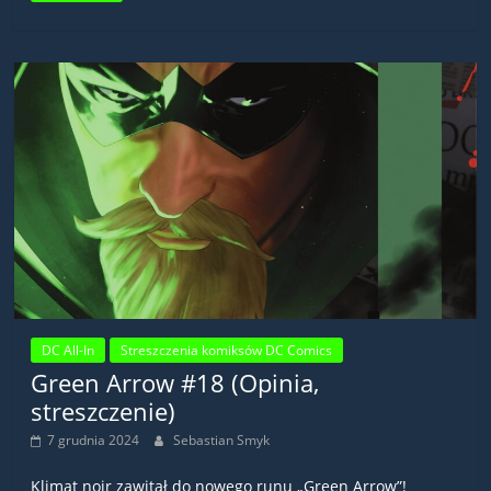
DC All-In
Streszczenia komiksów DC Comics
Green Arrow #18 (Opinia,
streszczenie)
7 grudnia 2024
Sebastian Smyk
Klimat noir zawitał do nowego runu „Green Arrow”!