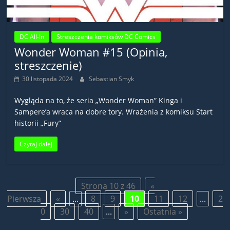
DC All-In
Streszczenia komiksów DC Comics
Wonder Woman #15 (Opinia,
streszczenie)
30 listopada 2024
Sebastian Smyk
Wygląda na to, że seria „Wonder Woman” Kinga i
Sampere’a wraca na dobre tory. Wrażenia z komiksu Start
historii „Fury”
Czytaj dalej
Strona 10 z 46
«
Pierwsza
«
...
8
9
10
11
12
...
2
0
30
40
...
»
Ostatnia »