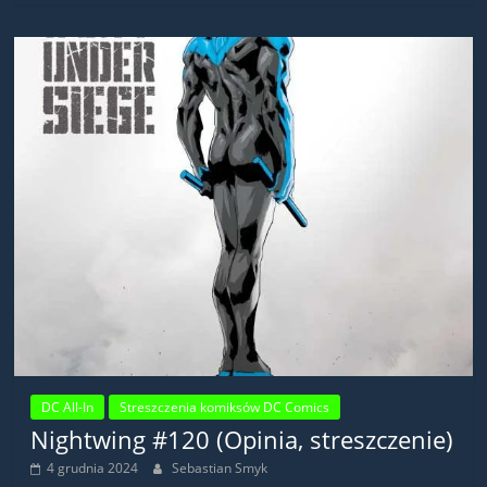
DC All-In
Streszczenia komiksów DC Comics
Nightwing #120 (Opinia, streszczenie)
4 grudnia 2024
Sebastian Smyk