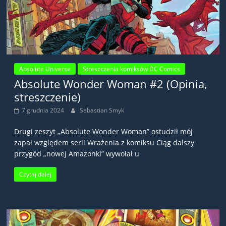
Absolute Universe
Streszczenia komiksów DC Comics
Absolute Wonder Woman #2 (Opinia,
streszczenie)
7 grudnia 2024
Sebastian Smyk
Drugi zeszyt „Absolute Wonder Woman” ostudził mój
zapał względem serii Wrażenia z komiksu Ciąg dalszy
przygód „nowej Amazonki” wywołał u
Czytaj dalej