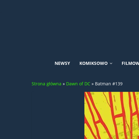
Skip
to
content
Uniwersum
NEWSY
KOMIKSOWO
FILMO
DC
Strona główna
»
Dawn of DC
»
Batman #139
Comics