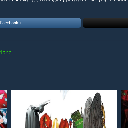
 Facebooku
rlane