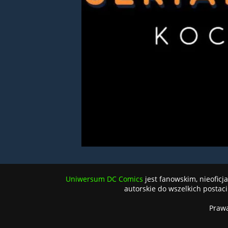
Uniwersum DC Comics
jest fanowskim, nieofic
autorskie do wszelkich postaci 
Praw