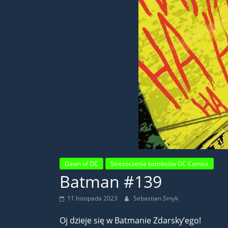
Dawn of DC
Streszczenia komiksów DC Comics
Batman #139
11 listopada 2023
Sebastian Smyk
Oj dzieje się w Batmanie Zdarsky’ego!