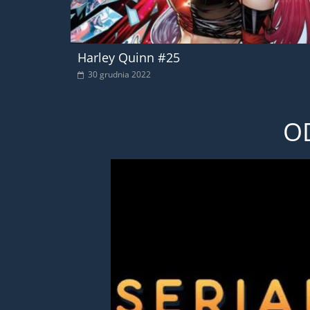
Harley Quinn #25
30 grudnia 2022
O