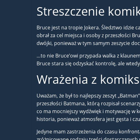
Streszczenie komi
Bruce jest na tropie Jokera. Śledztwo idzie
obrał za cel miejsca i osoby z przeszłości 
dwójki, ponieważ w tym samym zeszycie doc
…to nie Bruce’owi przypada walka z klaune
Bruce stara się odzyskać kontrolę, ale wted
Wrażenia z komiks
Uważam, że był to najlepszy zeszyt „Batman” 
przeszłości Batmana, którą rozpisał scenarzy
co ma mocniejszy wydźwięk i motywację w ko
historia, ponieważ atmosfera jest gęsta i c
Jedyne mam zastrzeżenia do czasu konfrontacj
zróżnicowane rodzaju treści dostarczanych 