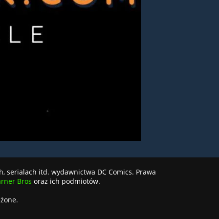
h, serialach itd. wydawnictwa DC Comics. Prawa
rner Bros
oraz ich podmiotów.
eżone.