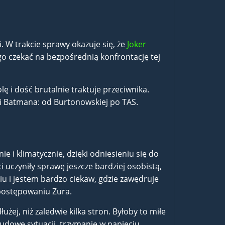
. W trakcie sprawy okazuje się, że
Joker
go czekać na bezpośrednią konfrontację tej
ę i dość brutalnie traktuje przeciwnika.
sji Batmana: od Burtonowskiej po TAS.
e i klimatycznie, dzięki odniesieniu się do
i uczyniły sprawę jeszcze bardziej osobistą,
u i jestem bardzo ciekaw, gdzie zawędruje
 postępowaniu Zura.
żej, niż zaledwie kilka stron. Byłoby to miłe
dowę sytuacji, trzymanie w napięciu,