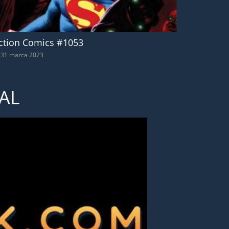
ction Comics #1053
31 marca 2023
AL