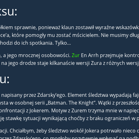
ksu:
 całkiem sprawnie, ponieważ klaun zostawił wyraźne wskazówki
Bruce’a, które pomogły mu zostać mścicielem. Nie musimy dłu
hodzi do ich spotkania. Tylko…
m, a jego mrocznej osobowości.
Zur
En Arrh przejmuje kontrol
y na jego drodze staje kilkanaście wersji Zura z różnych wer
u:
napisany przez Zdarsky’ego. Element śledztwa wypadają fajni
sta w osobnej serii „Batman. The Knight”. Wątki z przeszłośc
nfrontacji z Jokerem. Motyw z Zurem trzyma mnie w napięci
zuję stawkę sytuacji wynikającą choćby z braku ograniczeń w
i. Chciałbym, żeby śledztwo wokół Jokera potrwało nieco dłu
przez Zdarsky’ego, co mogłoby pozytywnie wpłynąć na podbu