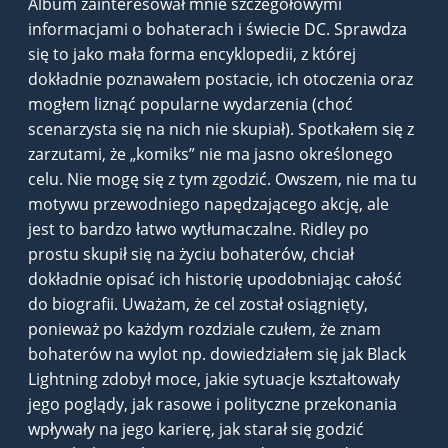
Album zainteresował mnie szczegółowymi
informacjami o bohaterach i świecie DC. Sprawdza
się to jako mała forma encyklopedii, z której
dokładnie poznawałem postacie, ich otoczenia oraz
mogłem liznąć popularne wydarzenia (choć
scenarzysta się na nich nie skupiał). Spotkałem się z
zarzutami, że „komiks” nie ma jasno określonego
celu. Nie mogę się z tym zgodzić. Owszem, nie ma tu
motywu przewodniego napędzającego akcję, ale
jest to bardzo łatwo wytłumaczalne. Ridley po
prostu skupił się na życiu bohaterów, chciał
dokładnie opisać ich historię upodobniając całość
do biografii. Uważam, że cel został osiągnięty,
ponieważ po każdym rozdziale czułem, że znam
bohaterów na wylot np. dowiedziałem się jak Black
Lightning zdobył moce, jakie sytuacje kształtowały
jego poglądy, jak rasowe i polityczne przekonania
wpływały na jego karierę, jak starał się godzić