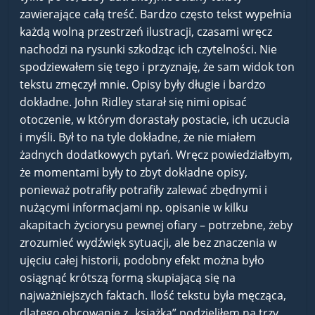
zawierające całą treść. Bardzo często tekst wypełnia
każdą wolną przestrzeń ilustracji, czasami wręcz
nachodzi na rysunki szkodząc ich czytelności. Nie
spodziewałem się tego i przyznaję, że sam widok ton
tekstu zmęczył mnie. Opisy były długie i bardzo
dokładne. John Ridley starał się nimi opisać
otoczenie, w którym dorastały postacie, ich uczucia
i myśli. Był to na tyle dokładne, że nie miałem
żadnych dodatkowych pytań. Wręcz powiedziałbym,
że momentami były to zbyt dokładne opisy,
ponieważ potrafiły potrafiły zalewać zbędnymi i
nużącymi informacjami np. opisanie w kilku
akapitach życiorysu pewnej ofiary – potrzebne, żeby
zrozumieć wydźwięk sytuacji, ale bez znaczenia w
ujęciu całej historii, podobny efekt można było
osiągnąć krótszą formą skupiającą się na
najważniejszych faktach. Ilość tekstu była męcząca,
dlatego obcowanie z „książką” podzieliłem na trzy