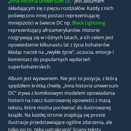
„
Inna historia uniwersum DC
” jest albumem
składającym się z pięciu rozdziałów. Każdy z nich
poświęcono innej postaci reprezentującej
mniejszości w świecie DC np.
Black Lightning
reprezentujący afroamerykanów. Historie
rozgrywają się w różnych latach, a ich celem jest
opowiedzenie kilkunastu lat z życia bohaterów
kładąc nacisk na „zwykłe życie”, uczucia, emocje i
komentarz do popularnych wydarzeń
superbohaterskich.
Album jest wyzwaniem. Nie jest to pozycja, z którą
spędziłem krótką chwilę. „Inna historia uniwersum
DC” zrywa z komiksowym modelem opowiadania
historii na rzecz ilustrowanej opowieści z masą
tekstu, które można porównać do ilustrowanej
książki. Na każdej stronie znajdują się proste
ilustracje przedstawiające ogólne zdarzenia, ale
tylko po to, żeby uatrakcyjnić ściany teksty