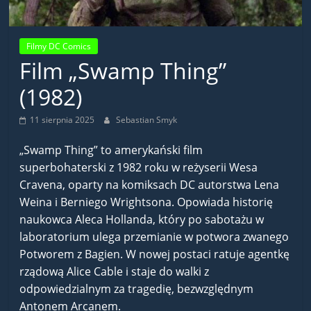
Filmy DC Comics
Film „Swamp Thing”
(1982)
11 sierpnia 2025
Sebastian Smyk
„Swamp Thing” to amerykański film
superbohaterski z 1982 roku w reżyserii Wesa
Cravena, oparty na komiksach DC autorstwa Lena
Weina i Berniego Wrightsona. Opowiada historię
naukowca Aleca Hollanda, który po sabotażu w
laboratorium ulega przemianie w potwora zwanego
Potworem z Bagien. W nowej postaci ratuje agentkę
rządową Alice Cable i staje do walki z
odpowiedzialnym za tragedię, bezwzględnym
Antonem Arcanem.