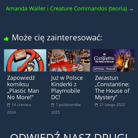
Amanda Waller i Creature Commandos (teoria)
→
Może cię zainteresować:
Zapowiedź
Już w Polsce
Zwiastun
komiksu
Kinderki z
„Constantine:
„Plastic Man
Playmobile
The House of
No More!”
DC!
Mystery”
14 czerwca
7 października
21 lutego 2022
2024
2025
ODWIEDŹ NASZ DRUGI