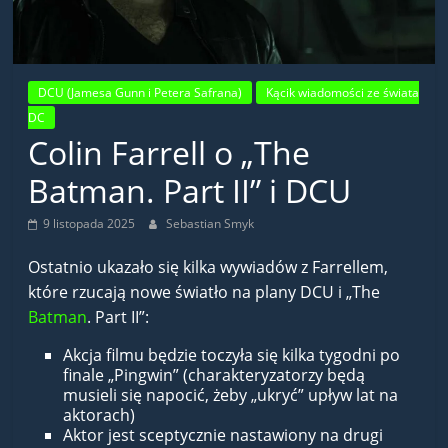
DCU (Jamesa Gunn i Petera Safrana)
Kącik wiadomości ze świata
DC
Colin Farrell o „The
Batman. Part II” i DCU
9 listopada 2025
Sebastian Smyk
Ostatnio ukazało się kilka wywiadów z Farrellem,
które rzucają nowe światło na plany DCU i „The
Batman
. Part II”:
Akcja filmu będzie toczyła się kilka tygodni po
finale „Pingwin” (charakteryzatorzy będą
musieli się napocić, żeby „ukryć” upływ lat na
aktorach)
Aktor jest sceptycznie nastawiony na drugi