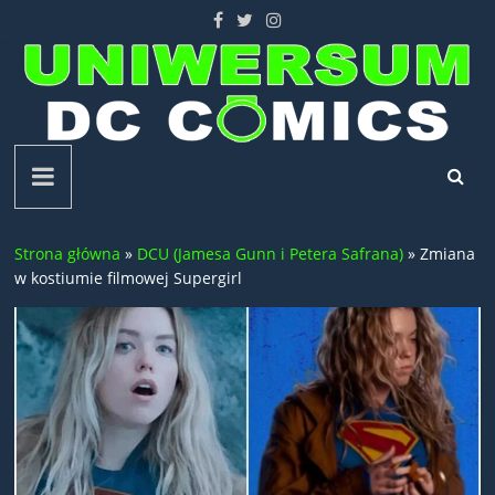
Skip
to
content
Uniwersum
DC
Strona główna
»
DCU (Jamesa Gunn i Petera Safrana)
»
Zmiana
Comics
w kostiumie filmowej Supergirl