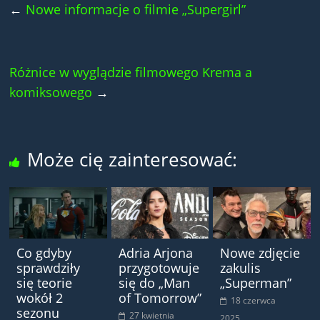
←
Nowe informacje o filmie „Supergirl”
Różnice w wyglądzie filmowego Krema a
komiksowego
→
Może cię zainteresować:
Co gdyby
Adria Arjona
Nowe zdjęcie
sprawdziły
przygotowuje
zakulis
się teorie
się do „Man
„Superman”
wokół 2
of Tomorrow”
18 czerwca
sezonu
27 kwietnia
2025