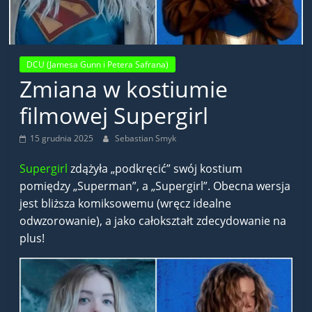
DCU (Jamesa Gunn i Petera Safrana)
Zmiana w kostiumie
filmowej Supergirl
15 grudnia 2025
Sebastian Smyk
Supergirl
zdążyła „podkręcić” swój kostium
pomiędzy „Superman”, a „Supergirl”. Obecna wersja
jest bliższa komiksowemu (wręcz idealne
odwzorowanie), a jako całokształt zdecydowanie na
plus!