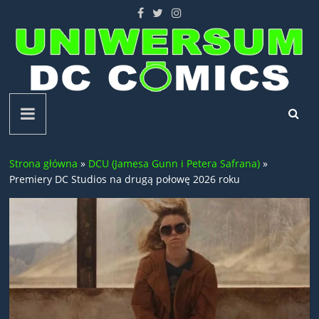
Skip
to
content
Uniwersum
DC
Strona główna
»
DCU (Jamesa Gunn i Petera Safrana)
»
Comics
Premiery DC Studios na drugą połowę 2026 roku