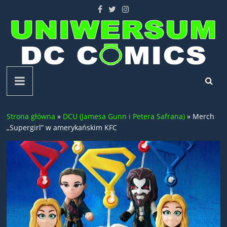
Skip
to
content
Uniwersum
DC
Strona główna
»
DCU (Jamesa Gunn i Petera Safrana)
»
Merch
Comics
„Supergirl” w amerykańskim KFC