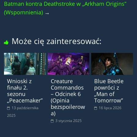
Batman kontra Deathstroke w „Arkham Origins”
(Wspomnienia)
→
Może cię zainteresować:
Wnioski z
Creature
Blue Beetle
finału 2.
Commandos
powróci z
sezonu
– Odcinek 6
„Man of
„Peacemaker”
(Opinia
Tomorrow”
bezspoilerow
13 października
16 lipca 2026
a)
2025
3 stycznia 2025