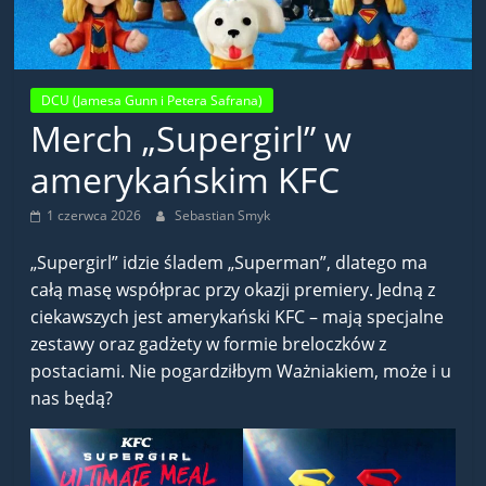
DCU (Jamesa Gunn i Petera Safrana)
Merch „Supergirl” w
amerykańskim KFC
1 czerwca 2026
Sebastian Smyk
„Supergirl” idzie śladem „Superman”, dlatego ma
całą masę współprac przy okazji premiery. Jedną z
ciekawszych jest amerykański KFC – mają specjalne
zestawy oraz gadżety w formie breloczków z
postaciami. Nie pogardziłbym Ważniakiem, może i u
nas będą?