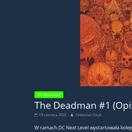
DC Next Level
The Deadman #1 (Opis
19 czerwca 2026
Sebastian Smyk
W ramach DC Next Level wystartowała kolejn