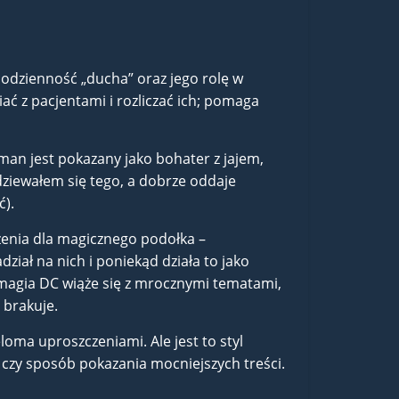
 codzienność „ducha” oraz jego rolę w
iać z pacjentami i rozliczać ich; pomaga
dman jest pokazany jako bohater z jajem,
odziewałem się tego, a dobrze oddaje
ć).
żenia dla magicznego podołka –
ał na nich i poniekąd działa to jako
magia DC wiąże się z mrocznymi tematami,
 brakuje.
loma uproszczeniami. Ale jest to styl
czy sposób pokazania mocniejszych treści.