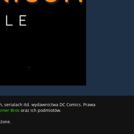
h, serialach itd. wydawnictwa DC Comics. Prawa
rner Bros
oraz ich podmiotów.
eżone.