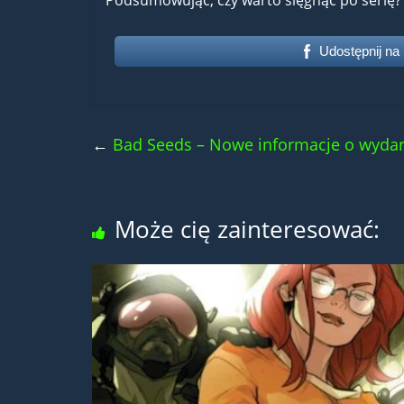
Podsumowując, czy warto sięgnąć po serię? 
Udostępnij na
←
Bad Seeds – Nowe informacje o wyda
Może cię zainteresować: