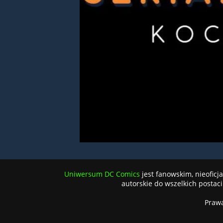
Uniwersum DC Comics
jest fanowskim, nieofic
autorskie do wszelkich postaci 
Praw