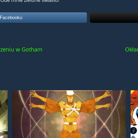
Ode mnie zielone światło!
 Facebooku
rzeniu w Gotham
Okła