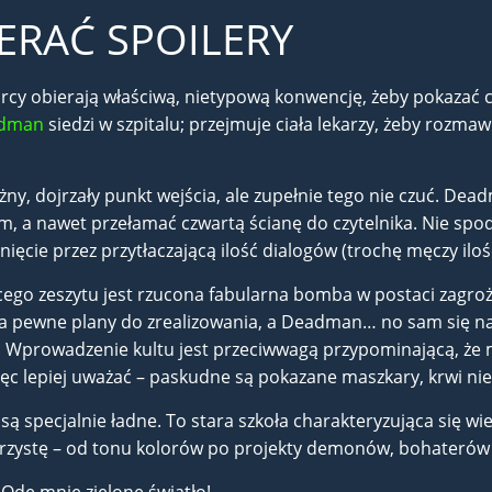
ERAĆ SPOILERY
twórcy obierają właściwą, nietypową konwencję, żeby pokazać
dman
siedzi w szpitalu; przejmuje ciała lekarzy, żeby rozmaw
ny, dojrzały punkt wejścia, ale zupełnie tego nie czuć. Dea
iem, a nawet przełamać czwartą ścianę do czytelnika. Nie sp
ęcie przez przytłaczającą ilość dialogów (trochę męczy iloś
ącego zeszytu jest rzucona fabularna bomba w postaci zagro
 pewne plany do zrealizowania, a Deadman… no sam się nadzi
. Wprowadzenie kultu jest przeciwwagą przypominającą, że 
 lepiej uważać – paskudne są pokazane maszkary, krwi nie
ą specjalnie ładne. To stara szkoła charakteryzująca się wie
rzystę – od tonu kolorów po projekty demonów, bohaterów 