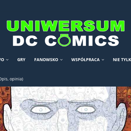
WO
GRY
FANOWSKO
WSPÓŁPRACA
NIE TYL
pis, opinia)