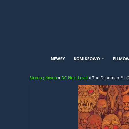
Skip
to
content
Uniwersum
NEWSY
KOMIKSOWO
FILMO
DC
Strona główna
»
DC Next Level
»
The Deadman #1 (O
Comics