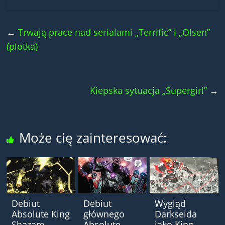
←
Trwają prace nad serialami „Terrific” i „Olsen”
(plotka)
Kiepska sytuacja „Supergirl”
→
Może cię zainteresować:
Debiut
Debiut
Wygląd
Absolute King
głównego
Darkseida
Shazam
Absolute
jako King