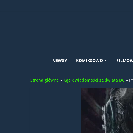
Skip
to
content
Uniwersum
NEWSY
KOMIKSOWO
FILMO
DC
Strona główna
»
Kącik wiadomości ze świata DC
»
P
Comics