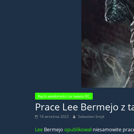
Kącik wiadomości ze świata DC
Prace Lee Bermejo z t
16 września 2023
Sebastian Smyk
Lee
Bermejo
opu
b
likował
niesamowite prace,