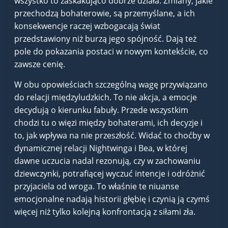
wszystko to zaskakująco dobrze działa. Zmiany, jakie
przechodzą bohaterowie, są przemyślane, a ich
konsekwencje raczej wzbogacają świat
przedstawiony niż burzą jego spójność. Dają też
pole do pokazania postaci w nowym kontekście, co
zawsze cenię.
W obu opowieściach szczególną wagę przywiązano
do relacji międzyludzkich. To nie akcja, a emocje
decydują o kierunku fabuły. Przede wszystkim
chodzi tu o więzi między bohaterami, ich decyzje i
to, jak wpływa na nie przeszłość. Widać to choćby w
dynamicznej relacji Nightwinga i Bea, w której
dawne uczucia nadal rezonują, czy w zachowaniu
dziewczynki, potrafiącej wyczuć intencje i odróżnić
przyjaciela od wroga. To właśnie te niuanse
emocjonalne nadają historii głębię i czynią ją czymś
więcej niż tylko kolejną konfrontacją z siłami zła.