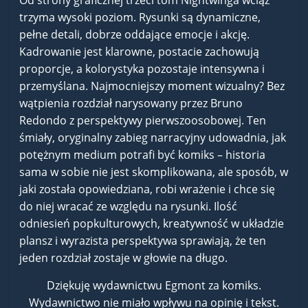
Od strony graficznej trzeci tom Nightwinga wciąż
trzyma wysoki poziom. Rysunki są dynamiczne,
pełne detali, dobrze oddające emocje i akcję.
Kadrowanie jest klarowne, postacie zachowują
proporcje, a kolorystyka pozostaje intensywna i
przemyślana. Najmocniejszy moment wizualny? Bez
wątpienia rozdział narysowany przez Bruno
Redondo z perspektywy pierwszoosobowej. Ten
śmiały, oryginalny zabieg narracyjny udowadnia, jak
potężnym medium potrafi być komiks – historia
sama w sobie nie jest skomplikowana, ale sposób, w
jaki została opowiedziana, robi wrażenie i chce się
do niej wracać ze względu na rysunki. Ilość
odniesień popkulturowych, kreatywność w układzie
plansz i wyrazista perspektywa sprawiają, że ten
jeden rozdział zostaje w głowie na długo.
Dziękuję wydawnictwu Egmont za komiks.
Wydawnictwo nie miało wpływu na opinię i tekst.