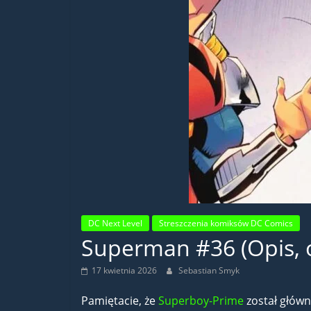
DC Next Level
Streszczenia komiksów DC Comics
Superman #36 (Opis, o
17 kwietnia 2026
Sebastian Smyk
Pamiętacie, że
Superboy-Prime
został główn