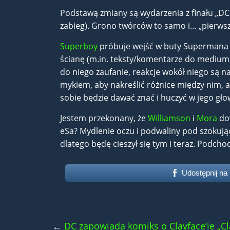
Podstawą zmiany są wydarzenia z finału „DC K
zabieg). Grono twórców to samo i… „pierwszy
Superboy
próbuje wejść w buty Supermana i 
ścianę (m.in. teksty/komentarze do medium 
do niego zaufanie, reakcje wokół niego są na
mykiem, aby nakreślić różnice między nim, a
sobie będzie dawać znać i huczyć w jego gło
Jestem przekonany, że
Williamson
i
Mora
dow
eSa? Mydlenie oczu i podwaliny pod szokujący
dlatego będę cieszył się tym i teraz. Podcho
Udostępnij na
←
DC zapowiada komiks o Clayface’ie „Cla