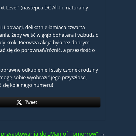
xt Level” (następca DC All-In, naturalny
 i powagi, delikatnie łamiąca czwartą
nia, żeby wejść w głąb bohatera i wzbudzić
żdy krok. Pierwsza akcja była też dobrym
ać się do porównań/różnić, a przeszłość o
oprawne odkupienie i stały członek rodziny
 mogę sobie wyobrazić jego przyszłości,
ać się kolejnego numeru!
Tweet
e przygotowania do „Man of Tomorrow”
→