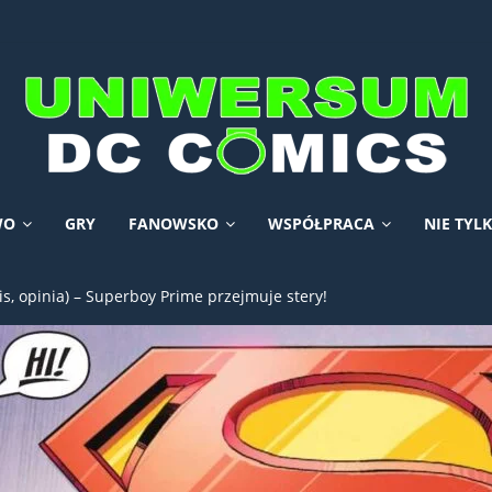
WO
GRY
FANOWSKO
WSPÓŁPRACA
NIE TYL
, opinia) – Superboy Prime przejmuje stery!