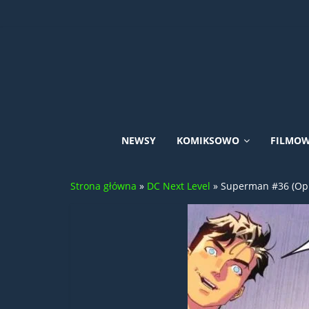
Skip
to
content
Uniwersum
NEWSY
KOMIKSOWO
FILMO
DC
Strona główna
»
DC Next Level
»
Superman #36 (Opis
Comics