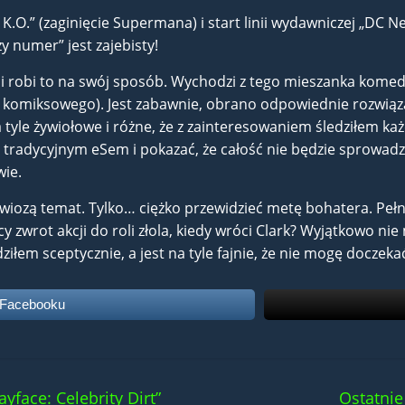
.O.” (zaginięcie Supermana) i start linii wydawniczej „DC Ne
 numer” jest zajebisty!
robi to na swój sposób. Wychodzi z tego mieszanka komedii
komiksowego). Jest zabawnie, obrano odpowiednie rozwiąza
 tyle żywiołowe i różne, że z zainteresowaniem śledziłem ka
 tradycyjnym eSem i pokazać, że całość nie będzie sprowadz
wie.
iozą temat. Tylko… ciężko przewidzieć metę bohatera. Pełn
 zwrot akcji do roli złola, kiedy wróci Clark? Wyjątkowo nie
dziłem sceptycznie, a jest na tyle fajnie, że nie mogę doczek
 Facebooku
yface: Celebrity Dirt”
Ostatni