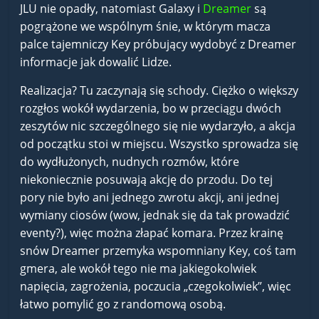
JLU nie opadły, natomiast Galaxy i
Dreamer
są
pogrążone we wspólnym śnie, w którym macza
palce tajemniczy Key próbujący wydobyć z Dreamer
informacje jak dowalić Lidze.
Realizacja? Tu zaczynają się schody. Ciężko o większy
rozgłos wokół wydarzenia, bo w przeciągu dwóch
zeszytów nic szczególnego się nie wydarzyło, a akcja
od początku stoi w miejscu. Wszystko sprowadza się
do wydłużonych, nudnych rozmów, które
niekoniecznie posuwają akcję do przodu. Do tej
pory nie było ani jednego zwrotu akcji, ani jednej
wymiany ciosów (wow, jednak się da tak prowadzić
eventy?), więc można złapać komara. Przez krainę
snów Dreamer przemyka wspomniany Key, coś tam
gmera, ale wokół tego nie ma jakiegokolwiek
napięcia, zagrożenia, poczucia „czegokolwiek”, więc
łatwo pomylić go z randomową osobą.