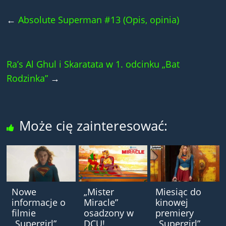
←
Absolute Superman #13 (Opis, opinia)
Ra’s Al Ghul i Skaratata w 1. odcinku „Bat
Rodzinka”
→
Może cię zainteresować:
Nowe
„Mister
Miesiąc do
informacje o
Miracle”
kinowej
filmie
osadzony w
premiery
„Supergirl”
DCU!
„Supergirl”