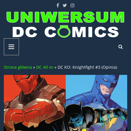
Skip
to
content
Uniwersum
DC
Strona główna
»
DC All-In
»
DC KO: Knightfight #3 (Opinia)
Comics