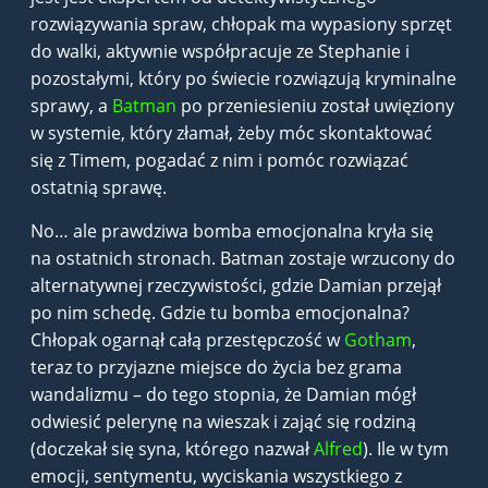
rozwiązywania spraw, chłopak ma wypasiony sprzęt
do walki, aktywnie współpracuje ze Stephanie i
pozostałymi, który po świecie rozwiązują kryminalne
sprawy, a
Batman
po przeniesieniu został uwięziony
w systemie, który złamał, żeby móc skontaktować
się z Timem, pogadać z nim i pomóc rozwiązać
ostatnią sprawę.
No… ale prawdziwa bomba emocjonalna kryła się
na ostatnich stronach. Batman zostaje wrzucony do
alternatywnej rzeczywistości, gdzie Damian przejął
po nim schedę. Gdzie tu bomba emocjonalna?
Chłopak ogarnął całą przestępczość w
Gotham
,
teraz to przyjazne miejsce do życia bez grama
wandalizmu – do tego stopnia, że Damian mógł
odwiesić pelerynę na wieszak i zająć się rodziną
(doczekał się syna, którego nazwał
Alfred
). Ile w tym
emocji, sentymentu, wyciskania wszystkiego z