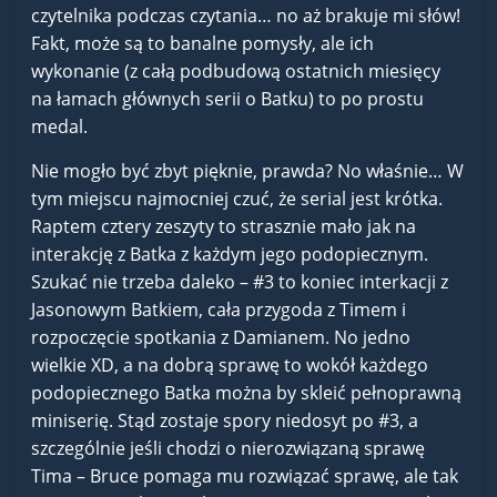
czytelnika podczas czytania… no aż brakuje mi słów!
Fakt, może są to banalne pomysły, ale ich
wykonanie (z całą podbudową ostatnich miesięcy
na łamach głównych serii o Batku) to po prostu
medal.
Nie mogło być zbyt pięknie, prawda? No właśnie… W
tym miejscu najmocniej czuć, że serial jest krótka.
Raptem cztery zeszyty to strasznie mało jak na
interakcję z Batka z każdym jego podopiecznym.
Szukać nie trzeba daleko – #3 to koniec interkacji z
Jasonowym Batkiem, cała przygoda z Timem i
rozpoczęcie spotkania z Damianem. No jedno
wielkie XD, a na dobrą sprawę to wokół każdego
podopiecznego Batka można by skleić pełnoprawną
miniserię. Stąd zostaje spory niedosyt po #3, a
szczególnie jeśli chodzi o nierozwiązaną sprawę
Tima – Bruce pomaga mu rozwiązać sprawę, ale tak