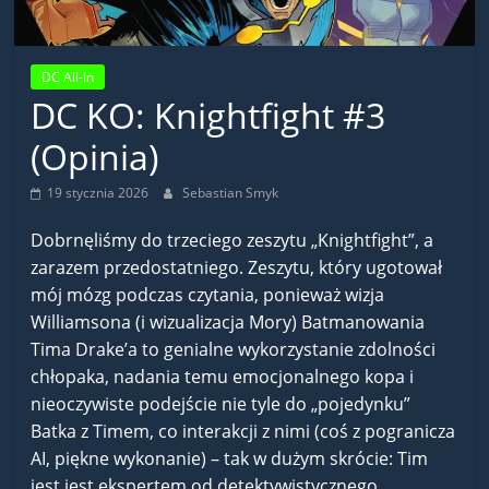
DC All-In
DC KO: Knightfight #3
(Opinia)
19 stycznia 2026
Sebastian Smyk
Dobrnęliśmy do trzeciego zeszytu „Knightfight”, a
zarazem przedostatniego. Zeszytu, który ugotował
mój mózg podczas czytania, ponieważ wizja
Williamsona (i wizualizacja Mory) Batmanowania
Tima Drake’a to genialne wykorzystanie zdolności
chłopaka, nadania temu emocjonalnego kopa i
nieoczywiste podejście nie tyle do „pojedynku”
Batka z Timem, co interakcji z nimi (coś z pogranicza
AI, piękne wykonanie) – tak w dużym skrócie: Tim
jest jest ekspertem od detektywistycznego