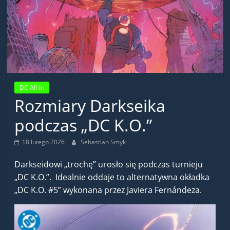
DC All-In
Rozmiary Darkseika
podczas „DC K.O.”
18 lutego 2026
Sebastian Smyk
Darkseidowi „trochę” urosło się podczas turnieju
„DC K.O.”. Idealnie oddaje to alternatywna okładka
„DC K.O. #5” wykonana przez Javiera Fernándeza.