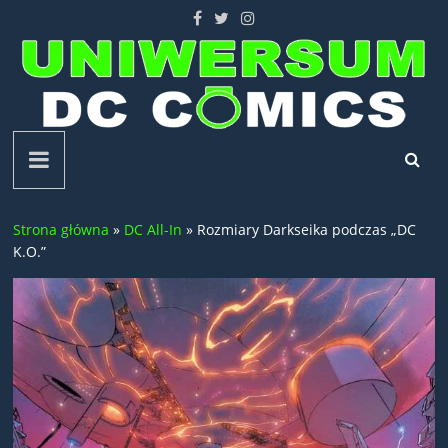
Skip
to
content
Uniwersum
DC
Strona główna
»
DC All-In
»
Rozmiary Darkseika podczas „DC
Comics
K.O.”