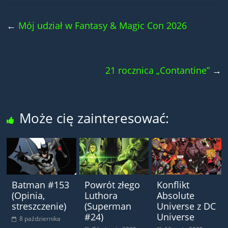
←
Mój udział w Fantasy & Magic Con 2026
21 rocznica „Contantine”
→
Może cię zainteresować:
Batman #153
Powrót złego
Konflikt
(Opinia,
Luthora
Absolute
streszczenie)
(Superman
Universe z DC
#24)
Universe
8 października