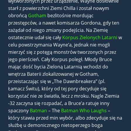
wytworzonych przez urządzenie, Wayne dosłownie
starł z powierzchni Ziemi Chilla i został nowym
obrońcą
Gotham
bezlitośnie mordując
przestępców, a nawet komisarza Gordona, gdy ten
zażądał od niego zmiany podejścia. Na Ziemię
ostatecznie udał się cały
Korpus Zielonych Latarni
w
celu powstrzymania Wayne’a, jednak nie mogli
mierzyć się z potęgą monstrów tworzonych przez
jego pierścień. Cały Korpus poległ. Młody Bruce
mając dość bycia Zieloną Latarnią wchodzi do
wnętrza Baterii zlokalizowanej w Gotham,
przeistaczając się w „The Dawnbreakera” (pl.
Łamacz Świtu), który od tej pory decyduje się
korzystać nie ze światła, lecz z mroku. Nagle Ziemia
-32 zaczyna się rozpadać, a Bruce’a ratuje inny
spaczony
Batman
– The
Batman Who Laughs
–
który stawia przed min wybór, albo zdecyduje się na
służbę u demonicznego nietoperzego boga