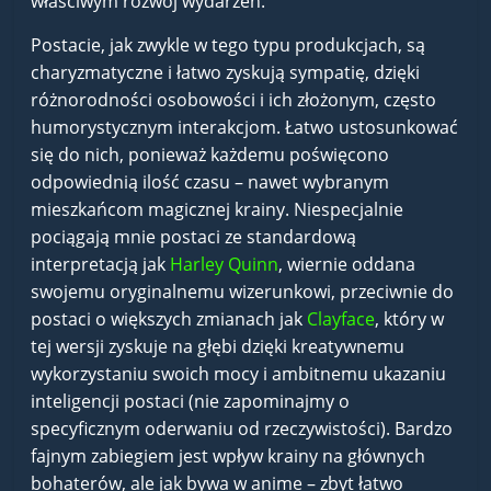
właściwym rozwój wydarzeń.
Postacie, jak zwykle w tego typu produkcjach, są
charyzmatyczne i łatwo zyskują sympatię, dzięki
różnorodności osobowości i ich złożonym, często
humorystycznym interakcjom. Łatwo ustosunkować
się do nich, ponieważ każdemu poświęcono
odpowiednią ilość czasu – nawet wybranym
mieszkańcom magicznej krainy. Niespecjalnie
pociągają mnie postaci ze standardową
interpretacją jak
Harley Quinn
, wiernie oddana
swojemu oryginalnemu wizerunkowi, przeciwnie do
postaci o większych zmianach jak
Clayface
, który w
tej wersji zyskuje na głębi dzięki kreatywnemu
wykorzystaniu swoich mocy i ambitnemu ukazaniu
inteligencji postaci (nie zapominajmy o
specyficznym oderwaniu od rzeczywistości). Bardzo
fajnym zabiegiem jest wpływ krainy na głównych
bohaterów, ale jak bywa w anime – zbyt łatwo