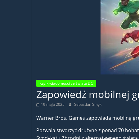
Kącik wiadomości ze świata DC
Zapowiedź mobilnej gr
19 maja 2025
Sebastian Smyk
Warner Bros. Games zapowiada mobilną grę „D
Pozwala stworzyć drużynę z ponad 70 bohate
Syndykatu Zbrodni z alternatywnego świata