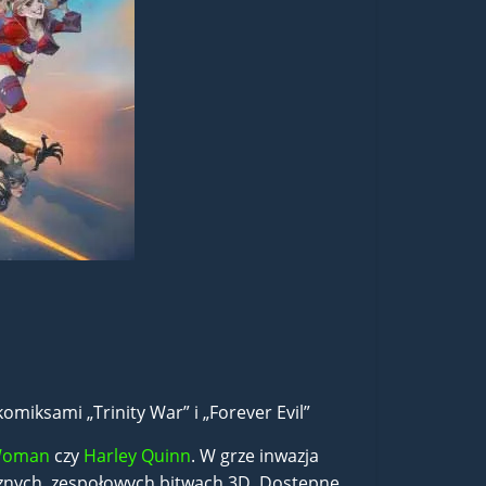
miksami „Trinity War” i „Forever Evil”
Woman
czy
Harley Quinn
. W grze inwazja
cznych, zespołowych bitwach 3D. Dostępne