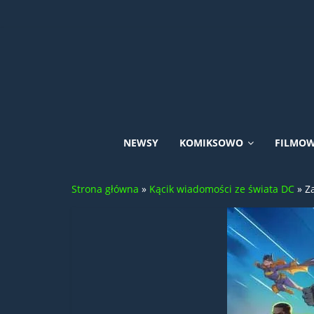
Skip
to
content
Uniwersum
NEWSY
KOMIKSOWO
FILMO
DC
Strona główna
»
Kącik wiadomości ze świata DC
»
Z
Comics