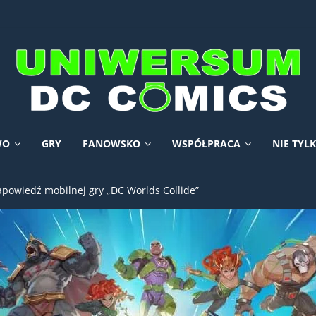
WO
GRY
FANOWSKO
WSPÓŁPRACA
NIE TYL
apowiedź mobilnej gry „DC Worlds Collide”