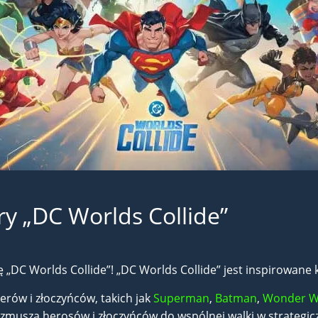
y „DC Worlds Collide”
C Worlds Collide”! „DC Worlds Collide” jest inspirowane ko
rów i złoczyńców, takich jak
Superman
,
Batman
,
Wonder 
 zmusza herosów i złoczyńców do wspólnej walki w strategi