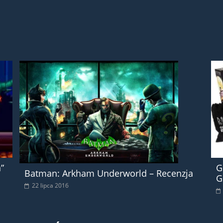
”
G
Batman: Arkham Underworld – Recenzja
G
22 lipca 2016