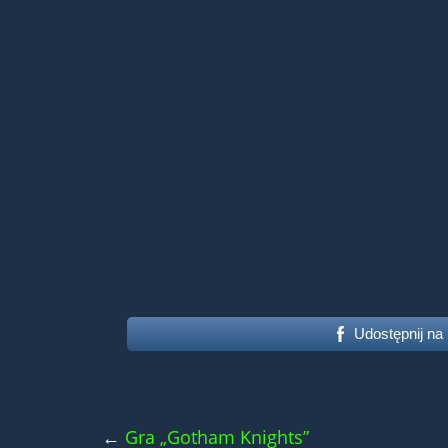
Udostępnij na
←
Gra „Gotham Knights”