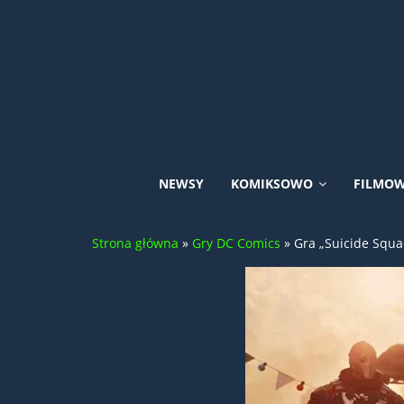
Skip
to
content
Uniwersum
NEWSY
KOMIKSOWO
FILMO
DC
Strona główna
»
Gry DC Comics
»
Gra „Suicide Squad
Comics