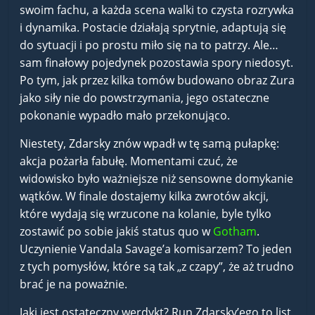
swoim fachu, a każda scena walki to czysta rozrywka
i dynamika. Postacie działają sprytnie, adaptują się
do sytuacji i po prostu miło się na to patrzy. Ale…
sam finałowy pojedynek pozostawia spory niedosyt.
Po tym, jak przez kilka tomów budowano obraz Zura
jako siły nie do powstrzymania, jego ostateczne
pokonanie wypadło mało przekonująco.
Niestety, Zdarsky znów wpadł w tę samą pułapkę:
akcja pożarła fabułę. Momentami czuć, że
widowisko było ważniejsze niż sensowne domykanie
wątków. W finale dostajemy kilka zwrotów akcji,
które wydają się wrzucone na kolanie, byle tylko
zostawić po sobie jakiś status quo w
Gotham
.
Uczynienie Vandala Savage’a komisarzem? To jeden
z tych pomysłów, które są tak „z czapy”, że aż trudno
brać je na poważnie.
Jaki jest ostateczny werdykt? Run Zdarsky’ego to list