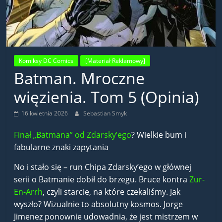
Komiksy DC Comics
[Materiał Reklamowy]
Batman. Mroczne
więzienia. Tom 5 (Opinia)
16 kwietnia 2026
Sebastian Smyk
Finał „Batmana” od Zdarsky’ego
? Wielkie bum i
fabularne znaki zapytania
No i stało się – run Chipa Zdarsky’ego w głównej
serii o Batmanie dobił do brzegu. Bruce kontra
Zur-
En-Arrh
, czyli starcie, na które czekaliśmy. Jak
wyszło? Wizualnie to absolutny kosmos. Jorge
Jimenez ponownie udowadnia, że jest mistrzem w