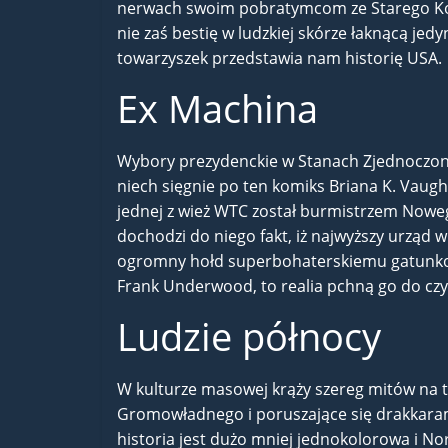
nerwach swoim pobratymcom ze Starego Konty
nie zaś bestię w ludzkiej skórze łaknącą jed
towarzyszek przedstawia nam historię USA.
Ex Machina
Wybory prezydenckie w Stanach Zjednoczony
niech sięgnie po ten komiks Briana K. Vaug
jednej z wież WTC został burmistrzem Nowego
dochodzi do niego fakt, iż najwyższy urząd 
ogromny hołd superbohaterskiemu gatunkowi 
Frank Underwood, to realia pchną go do cz
Ludzie północy
W kulturze masowej krąży szereg mitów na t
Gromowładnego i poruszające się drakkarami 
historia jest dużo mniej jednokolorowa i Nor