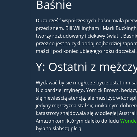
Baśnie
Duża część współczesnych baśni miałą pier
przed snem. Bill Willingham i Mark Bucking
tworzy rozbudowany i ciekawy świat, . Baśni
przez co jest to cykl bodaj najbardziej zap
maści i pod koniec ubiegłego roku doczekał s
Y: Ostatni z mężcz
Wydawać by się mogło, że bycie ostatnim sam
Nic bardziej mylnego. Yorrick Brown, będą
się niewieścią atencją, ale musi żyć w konsp
jedyny mężczyzna stał się unikalnym dobrem 
katastrofy znajdowała się w odległej Austral
Amazonkom, którym daleko do ludu
Wonde
była to słabszą płcią.