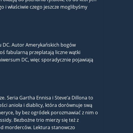
go i właściwie czego jeszcze moglibyśmy
ntu DC. Autor Amerykańskich bogów
ś fabularną przeplatają liczne wątki
uniwersum DC, więc sporadycznie pojawiają
. Seria Gartha Ennisa i Steve’a Dillona to
ci anioła i diablicy, która dorównuje swą
eryce, by bez ogródek porozmawiać z nim o
sidy. Bezbożne trio mierzy się też z
od morderców. Lektura stanowczo