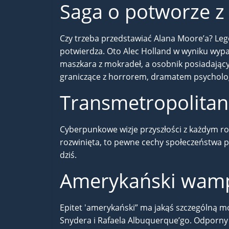
Saga o potworze z
Czy trzeba przedstawiać Alana Moore’a? Le
potwierdza. Oto Alec Holland w wyniku wypa
maszkara z mokradeł, a osobnik posiadający 
graniczące z horrorem, dramatem psycholog
Transmetropolitan 
Cyberpunkowe wizje przyszłości z każdym roki
rozwinięta, to pewne cechy społeczeństwa prz
dziś.
Amerykański wamp
Epitet 'amerykański” ma jakąś szczególną mo
Snydera i Rafaela Albuquerque’go. Odporny