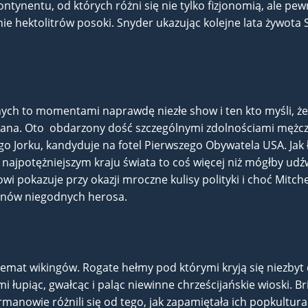
nentu, od których różni się nie tylko fizjonomią, ale pewn
ynie hektolitrów posoki. Snyder ukazując kolejne lata żywota 
ch to momentami naprawdę niezłe show i ten kto myśli, że
hana. Oto obdarzony dość szczególnymi zdolnościami mężcz
 Jorku, kandyduje na fotel Pierwszego Obywatela USA. Jak ł
w najpotężniejszym kraju świata to coś więcej niż mógłby u
pokazuje przy okazji mroczne kulisy polityki i choć Mitche
ynów niegodnych herosa.
emat wikingów. Rogate hełmy pod którymi kryją się niezbyt 
łupiąc, gwałcąc i paląc niewinne chrześcijańskie wioski. B
manowie różnili się od tego, jak zapamiętała ich popkultura.