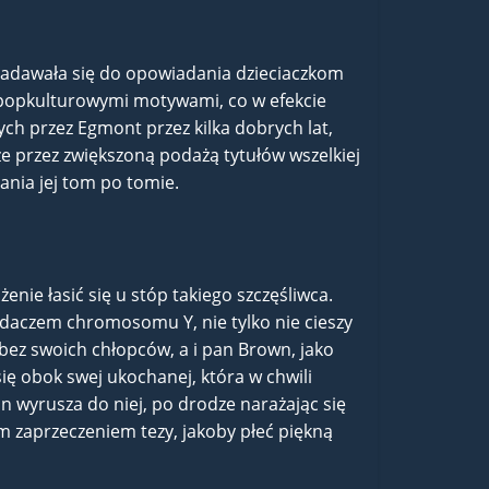
nadawała się do opowiadania dzieciaczkom
 popkulturowymi motywami, co w efekcie
ch przez Egmont przez kilka dobrych lat,
ze przez zwiększoną podażą tytułów wszelkiej
iania jej tom po tomie.
nie łasić się u stóp takiego szczęśliwca.
daczem chromosomu Y, nie tylko nie cieszy
e bez swoich chłopców, a i pan Brown, jako
ię obok swej ukochanej, która w chwili
nn wyrusza do niej, po drodze narażając się
cym zaprzeczeniem tezy, jakoby płeć piękną