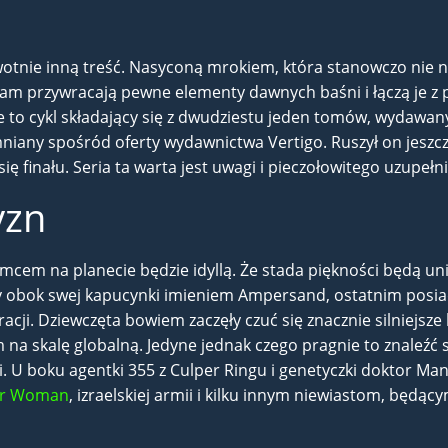
wotnie inną treść. Nasyconą mrokiem, która stanowczo nie 
ham przywracają pewne elementy dawnych baśni i łączą je z
e to cykl składający się z dwudziestu jeden tomów, wydawany
omniany spośród oferty wydawnictwa Vertigo. Ruszył on jeszc
ię finału. Seria ta warta jest uwagi i pieczołowitego uzupełn
yzn
cem na planecie będzie idyllą. Że stada piękności będą uniże
cy obok swej kapucynki imieniem Ampersand, ostatnim posia
iracji. Dziewczęta bowiem zaczęły czuć się znacznie silniejsz
na skalę globalną. Jedyne jednak czego pragnie to znaleźć s
ii. U boku agentki 355 z Culper Ringu i genetyczki doktor Ma
r Woman
, izraelskiej armii i kilku innym niewiastom, będą