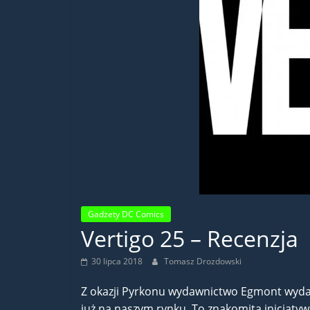
Gadżety DC Comics
Vertigo 25 – Recenzja
30 lipca 2018
Tomasz Drozdowski
Z okazji Pyrkonu wydawnictwo Egmont wydało
już na naszym rynku. To znakomita inicjatyw