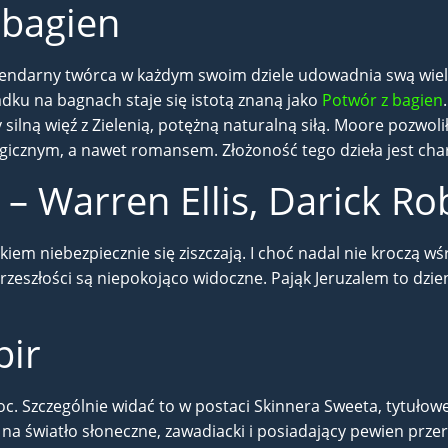
 bagien
gendarny twórca w każdym swoim dziele udowadnia swą wielk
dku na bagnach staje się istotą znaną jako
Potwór z bagien
silną więź z Zielenią, potężną naturalną siłą. Moore pozwol
icznym, a nawet romansem. Złożoność tego dzieła jest cha
– Warren Ellis, Darick Ro
em niebezpiecznie się ziszczają. I choć nadal nie kroczą wśró
eszłości są niepokojąco widoczne. Pająk Jeruzalem to dziennik
ir
c. Szczególnie widać to w postaci Skinnera Sweeta, tytułow
 na światło słoneczne, zawadiacki i posiadający pewien pr