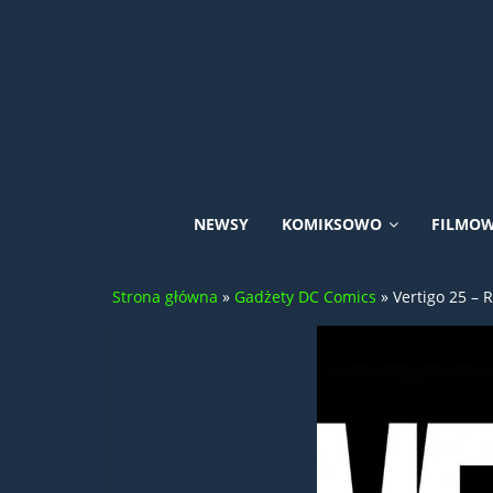
Skip
to
content
Uniwersum
NEWSY
KOMIKSOWO
FILMO
DC
Strona główna
»
Gadżety DC Comics
»
Vertigo 25 – 
Comics