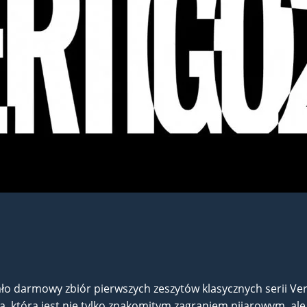
 darmowy zbiór pierwszych zeszytów klasycznych serii Verti
a, która jest nie tylko znakomitym zagraniem pijarowym, ale 