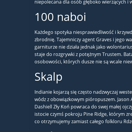
niepolecana dla osób głęboko wierzących i 
100 naboi
Każdego spotyka niesprawiedliwość i krzywd
zbrodnię. Tajemniczy agent Graves i jego w
garniturze nie działa jednak jako wolontari
staje do rozgrywki z potężnym Trustem. Batal
osobowości, których dusze nie są wcale niewi
Skalp
Indianie kojarzą się często nadzwyczaj wes
wódz z obowiązkowym pióropuszem. Jason Aa
Dashiell Zły Koń powraca do swej małej ojcz
istocie czymś pokroju Pine Ridge, którym zr
co otrzymujemy zamiast całego folkloru R