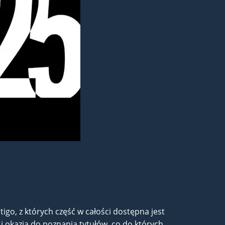
go, z których część w całości dostępna jest
i okazją do poznania tytułów, co do których