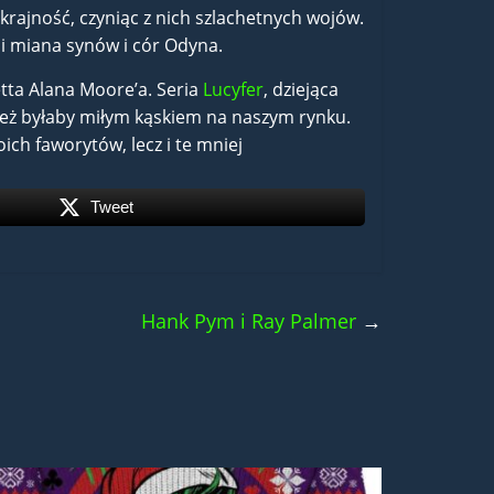
ajność, czyniąc z nich szlachetnych wojów.
i miana synów i cór Odyna.
tta Alana Moore’a. Seria
Lucyfer
, dziejąca
nież byłaby miłym kąskiem na naszym rynku.
ich faworytów, lecz i te mniej
Tweet
Hank Pym i Ray Palmer
→