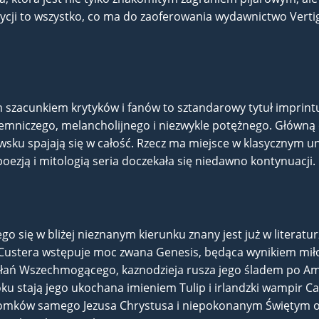
zycji to wszystko, co ma do zaoferowania wydawnictwo Verti
ym szacunkiem krytyków i fanów to sztandarowy tytuł impri
emniczego, melancholijnego i niezwykle potężnego. Główną o
wsku spajają się w całość. Rzecz ma miejsce w klasycznym 
ezją i mitologią seria doczekała się niedawno kontynuacji.
się w bliżej nieznanym kierunku znany jest już w literaturze
 Custera wstępuje moc zwana Genesis, będąca wynikiem miłoś
ałań Wszechmogącego, kaznodzieja rusza jego śladem po Am
oku stają jego ukochana imieniem Tulip i irlandzki wampir Cas
tomków samego Jezusa Chrystusa i niepokonanym Świętym 