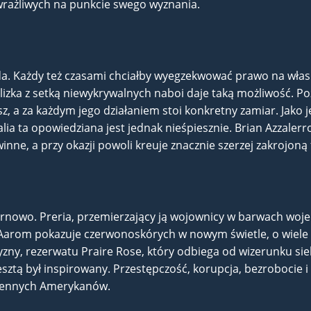
wrażliwych na punkcie swego wyznania.
a. Każdy też czasami chciałby wyegzekwować prawo na własn
alizka z setką niewykrywalnych naboi daje taką możliwość.
usz, a za każdym jego działaniem stoi konkretny zamiar. Jak
ia ta opowiedziana jest jednak nieśpiesznie. Brian Azzalerro 
nne, a przy okazji powoli kreuje znacznie szerzej zakrojoną 
ternowo. Preria, przemierzający ją wojownicy w barwach woj
rom pokazuje czerwonoskórych w nowym świetle, o wiele ba
yzny, rezerwatu Praire Rose, który odbiega od wizerunku siel
esztą był inspirowany. Przestępczość, korupcja, bezrobocie 
dzennych Amerykanów.