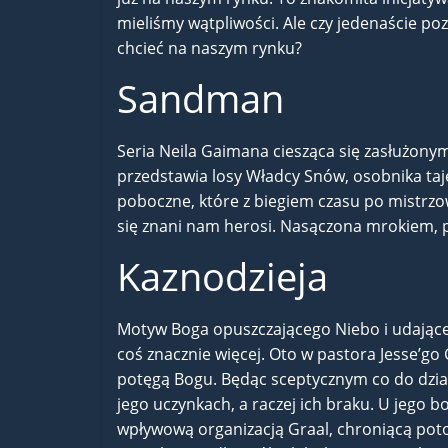
mieliśmy wątpliwości. Ale czy jedenaście po
chcieć na naszym rynku?
Sandman
Seria Neila Gaimana ciesząca się zasłużon
przedstawia losy Władcy Snów, osobnika taj
poboczne, które z biegiem czasu po mistrzo
się znani nam herosi. Nasączona mrokiem, po
Kaznodzieja
Motyw Boga opuszczającego Niebo i udającego 
coś znacznie więcej. Oto w pastora Jesse’go
potęgą Bogu. Będąc sceptycznym co do dzi
jego uczynkach, a raczej ich braku. U jego b
wpływową organizacją Graal, chroniącą po