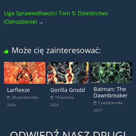
Liga Sprawiedliwości Tom 5: Dziedzictwo
(Odrodzenie)
→
Może cię zainteresować:
Batman: The
Larfleeze
Gorilla Grodd
Dawnbreaker
28 października
18 kwietnia
5 października
2024
2024
2017
ODWIEDŹ NASZ DRUGI