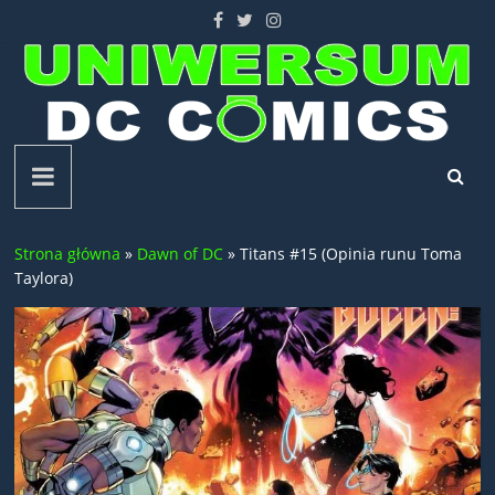
Skip
to
content
Uniwersum
DC
Strona główna
»
Dawn of DC
»
Titans #15 (Opinia runu Toma
Comics
Taylora)