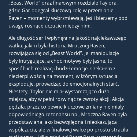
„Beast World” oraz finałowym rozdziale Taylora,
gdzie Gar odegrał kluczową rolę w przemianie
Raven – momenty wybrzmiewają, jeśli bierzemy pod
uwagę rosnące uczucie między nimi.
Ale długość serii wpłynęła na jakość najciekawszego
wątku, jakim była historia Mrocznej Raven,
rozwijająca się od „Beast World”. Jej manipulacje
były intrygujące, a choć motywy były jasne, to
sposób ich realizacji budził emocje. Czekałem z
niecierpliwością na moment, w którym sytuacja
eksploduje, prowadząc do emocjonalnych starć.
Niestety, Taylor nie miał wystarczająco dużo
miejsca, aby w pełni rozwinąć te zwroty akcji. Akcja
pędziła, przez co pewne kluczowe zmiany nie miały
odpowiedniego rezonansu np., Mroczna Raven była
przedstawiana jako bezwzględna i nieokazująca
współczucia, ale w finałowej walce po prostu straciła