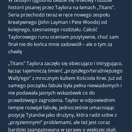
W zeszłym tygodniu ukazał się finałowy rozdział
historii pisanej przez Taylora na łamach „Titans”.
Seria przechodzi teraz w ręce nowego zespołu
kreatywnego (John Layman i Pete Woods) od
kolejnego, szesnastego rozdziału. Całość
Taylorowego runu oceniam pozytywnie, choć sam
finał nie do końca mnie zadowolił – ale o tym za
chwilę
„Titans” Taylora zaczęło się obiecująco i intrygująco,
łącząc tajemniczą śmierć „przyszłego/teraźniejszego
Wally’ego” z mrocznym kultem Kościoła Krwi. Już od
samego początku fabuła była pełna niewiadomych i
nie podawała jasnych wskazówek co do
prawdziwego zagrożenia. Taylor w odpowiednim
tempie rozwijał fabułę, jednocześnie umacniając
pozycję Tytanów jako drużyny, która radzi sobie z
„przyziemnymi” problemami, ale też jest coraz
bardziej zaangażowana w sprawy o większej skali.