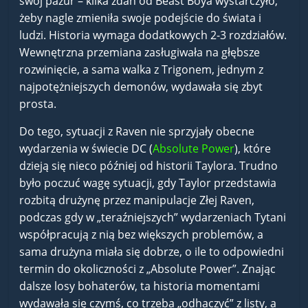
swój pazur – kilka zdań od Beast Boya wystarczyło,
żeby nagle zmieniła swoje podejście do świata i
ludzi. Historia wymaga dodatkowych 2-3 rozdziałów.
Wewnętrzna przemiana zasługiwała na głębsze
rozwinięcie, a sama walka z Trigonem, jednym z
najpotężniejszych demonów, wydawała się zbyt
prosta.
Do tego, sytuacji z Raven nie sprzyjały obecne
wydarzenia w świecie DC (
Absolute Power
), które
dzieją się nieco później od historii Taylora. Trudno
było poczuć wagę sytuacji, gdy Taylor przedstawia
rozbitą drużynę przez manipulacje Złej Raven,
podczas gdy w „teraźniejszych” wydarzeniach Tytani
współpracują z nią bez większych problemów, a
sama drużyna miała się dobrze, o ile to odpowiedni
termin do okoliczności z „Absolute Power”. Znając
dalsze losy bohaterów, ta historia momentami
wydawała się czymś, co trzeba „odhaczyć” z listy, a