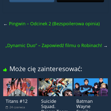
←
Pingwin – Odcinek 2 (Bezspoilerowa opinia)
„Dynamic Duo” – Zapowiedź filmu o Robinach!
→
Może cię zainteresować:
Titans #12
Suicide
Batman
Squad.
Wayne
24 czerwca