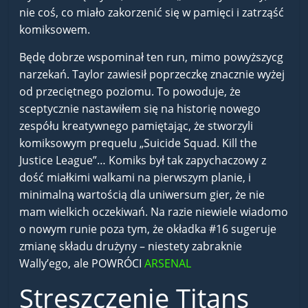
nie coś, co miało zakorzenić się w pamięci i zatrząść
komiksowem.
Będę dobrze wspominał ten run, mimo powyższycg
narzekań. Taylor zawiesił poprzeczkę znacznie wyżej
od przeciętnego poziomu. To powoduje, że
sceptycznie nastawiłem się na historię nowego
zespółu kreatywnego pamiętając, że stworzyli
komiksowym prequelu „Suicide Squad. Kill the
Justice League”… Komiks był tak zapychaczowy z
dość miałkimi walkami na pierwszym planie, i
minimalną wartością dla uniwersum gier, że nie
mam wielkich oczekiwań. Na razie niewiele wiadomo
o nowym runie poza tym, że okładka #16 sugeruje
zmianę składu drużyny – niestety zabraknie
Wally’ego, ale POWRÓCI
ARSENAL
Streszczenie Titans