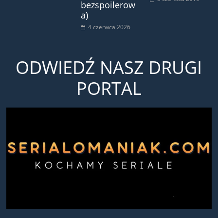
bezspoilerow
a)
4 czerwca 2026
ODWIEDŹ NASZ DRUGI
PORTAL