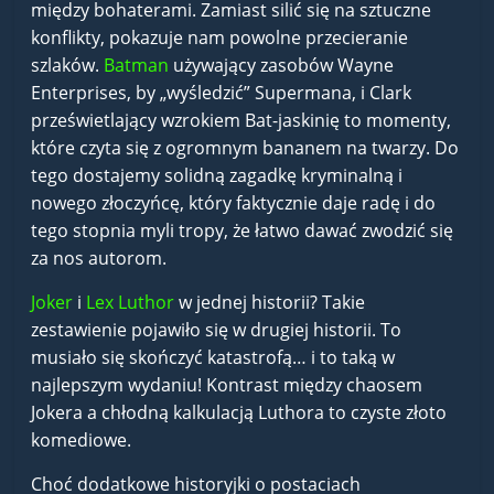
między bohaterami. Zamiast silić się na sztuczne
konflikty, pokazuje nam powolne przecieranie
szlaków.
Batman
używający zasobów Wayne
Enterprises, by „wyśledzić” Supermana, i Clark
prześwietlający wzrokiem Bat-jaskinię to momenty,
które czyta się z ogromnym bananem na twarzy. Do
tego dostajemy solidną zagadkę kryminalną i
nowego złoczyńcę, który faktycznie daje radę i do
tego stopnia myli tropy, że łatwo dawać zwodzić się
za nos autorom.
Joker
i
Lex Luthor
w jednej historii? Takie
zestawienie pojawiło się w drugiej historii. To
musiało się skończyć katastrofą… i to taką w
najlepszym wydaniu! Kontrast między chaosem
Jokera a chłodną kalkulacją Luthora to czyste złoto
komediowe.
Choć dodatkowe historyjki o postaciach