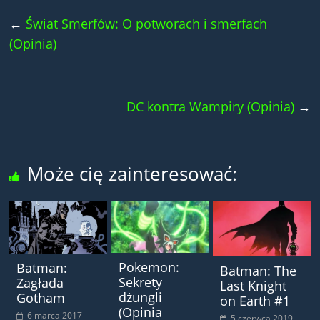
←
Świat Smerfów: O potworach i smerfach
(Opinia)
DC kontra Wampiry (Opinia)
→
Może cię zainteresować:
Pokemon:
Batman:
Batman: The
Sekrety
Zagłada
Last Knight
dżungli
Gotham
on Earth #1
(Opinia
6 marca 2017
5 czerwca 2019