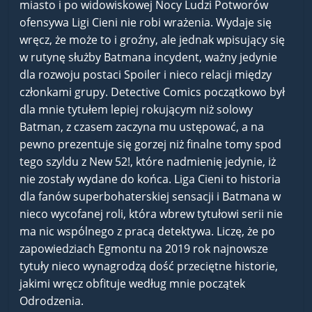
miasto i po widowiskowej Nocy Ludzi Potworów
ofensywa Ligi Cieni nie robi wrażenia. Wydaje się
wręcz, że może to i groźny, ale jednak wpisujący się
w rutynę służby Batmana incydent, ważny jedynie
dla rozwoju postaci Spoiler i nieco relacji między
członkami grupy. Detective Comics początkowo był
dla mnie tytułem lepiej rokującym niż solowy
Batman, z czasem zaczyna mu ustępować, a na
pewno prezentuje się gorzej niż finalne tomy spod
tego szyldu z New 52!, które nadmienię jedynie, iż
nie zostały wydane do końca. Liga Cieni to historia
dla fanów superbohaterskiej sensacji i Batmana w
nieco wycofanej roli, która wbrew tytułowi serii nie
ma nic wspólnego z pracą detektywa. Liczę, że po
zapowiedziach Egmontu na 2019 rok najnowsze
tytuły nieco wynagrodzą dość przeciętne historie,
jakimi wręcz obfituje według mnie początek
Odrodzenia.