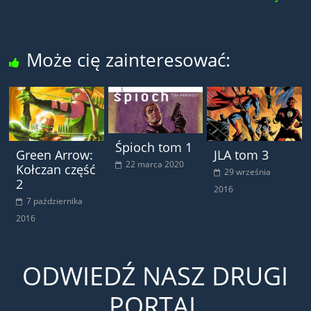
Może cię zainteresować:
Śpioch tom 1
Green Arrow:
JLA tom 3
22 marca 2020
Kołczan część
29 września
2
2016
7 października
2016
ODWIEDŹ NASZ DRUGI
PORTAL