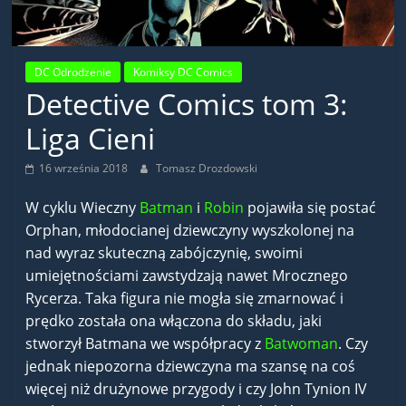
DC Odrodzenie
Komiksy DC Comics
Detective Comics tom 3:
Liga Cieni
16 września 2018
Tomasz Drozdowski
W cyklu Wieczny
Batman
i
Robin
pojawiła się postać
Orphan, młodocianej dziewczyny wyszkolonej na
nad wyraz skuteczną zabójczynię, swoimi
umiejętnościami zawstydzają nawet Mrocznego
Rycerza. Taka figura nie mogła się zmarnować i
prędko została ona włączona do składu, jaki
stworzył Batmana we współpracy z
Batwoman
. Czy
jednak niepozorna dziewczyna ma szansę na coś
więcej niż drużynowe przygody i czy John Tynion IV