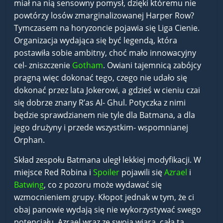
miał na nią sensowny pomysł, dzięki któremu nie
powtórzy losów zmarginalizowanej Harper Row?
Tymczasem na horyzoncie pojawia się Liga Cienie.
Organizacja wydająca się być legendą, która
postawiła sobie ambitny, choć mało innowacyjny
cel- zniszczenie
Gotham
. Owiani tajemnicą zabójcy
pragną więc dokonać tego, czego nie udało się
dokonać przez lata Jokerowi, a gdzieś w cieniu czai
się dobrze znany R’as Al- Ghul. Potyczka z nimi
będzie sprawdzianem nie tyle dla Batmana, a dla
jego drużyny i przede wszystkim- wspomnianej
Orphan.
Skład zespołu Batmana uległ lekkiej modyfikacji. W
miejsce Red Robina i
Spoiler
pojawili się
Azrael
i
Batwing
, co z pozoru może wydawać się
wzmocnieniem grupy. Kłopot jednak w tym, że ci
obaj panowie wydają się nie wykorzystywać swego
potencjału. Azrael wraz ze swoją wiarą, całą tą