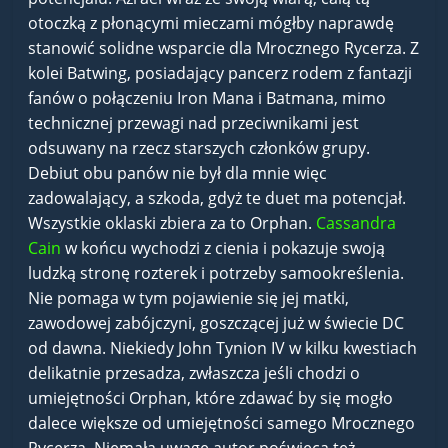
otoczką z płonącymi mieczami mógłby naprawdę
stanowić solidne wsparcie dla Mrocznego Rycerza. Z
kolei Batwing, posiadający pancerz rodem z fantazji
fanów o połączeniu Iron Mana i Batmana, mimo
technicznej przewagi nad przeciwnikami jest
odsuwany na rzecz starszych członków grupy.
Debiut obu panów nie był dla mnie więc
zadowalający, a szkoda, gdyż te duet ma potencjał.
Wszystkie oklaski zbiera za to Orphan.
Cassandra
Cain
w końcu wychodzi z cienia i pokazuje swoją
ludzką stronę rozterek i potrzeby samookreślenia.
Nie pomaga w tym pojawienie się jej matki,
zawodowej zabójczyni, goszczącej już w świecie DC
od dawna. Niekiedy John Tynion IV w kilku kwestiach
delikatnie przesadza, zwłaszcza jeśli chodzi o
umiejętności Orphan, które zdawać by się mogło
dalece większe od umiejętności samego Mrocznego
Rycerza. Niemałą uwagę autor poświęca też