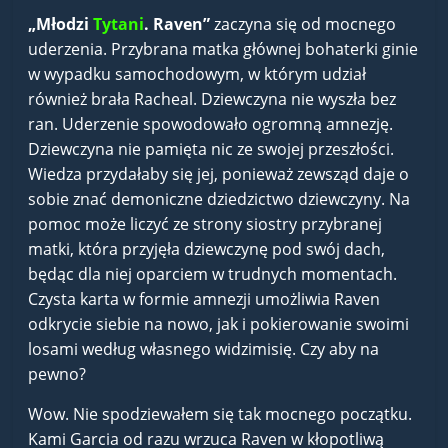
„Młodzi
Tytani
. Raven”
zaczyna się od mocnego
uderzenia. Przybrana matka głównej bohaterki ginie
w wypadku samochodowym, w którym udział
również brała Racheal. Dziewczyna nie wyszła bez
ran. Uderzenie spowodowało ogromną amnezję.
Dziewczyna nie pamięta nic ze swojej przeszłości.
Wiedza przydałaby się jej, ponieważ zewsząd daje o
sobie znać demoniczne dziedzictwo dziewczyny. Na
pomoc może liczyć ze strony siostry przybranej
matki, która przyjęła dziewczynę pod swój dach,
będąc dla niej oparciem w trudnych momentach.
Czysta karta w formie amnezji umożliwia Raven
odkrycie siebie na nowo, jak i pokierowanie swoimi
losami według własnego widzimisię. Czy aby na
pewno?
Wow. Nie spodziewałem się tak mocnego początku.
Kami Garcia od razu wrzuca Raven w kłopotliwą