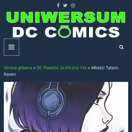
Skip
to
content
Uniwersum
DC
Strona główna
»
DC Powieść Graficzna 13+
»
Młodzi Tytani.
Comics
Raven