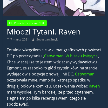
DC Powieść Graficzna 13+
Młodzi Tytani. Raven
7 marca 2021
Sebastian Smyk
Totalnie wkręciłem się w klimat graficznych powieści
DC po przeczytaniu „
Catwoman: W blasku księżyca
„.
Chcę więcej i za to jestem wdzięczny wydawnictwu
Egmont, że zaspokoiło głód czytelników, na starcie
wydając dwie pozycje z nowej linii DC.
Catwoman
oczarowała mnie, mimo delikatnego spadku w
drugiej połowie komiksu. Oczekiwania wobec
Raven
mam wysokie. Tym bardziej, że przed czytaniem,
sięgnąłem po kilka recenzji i wiem, czego się
spodziewać.