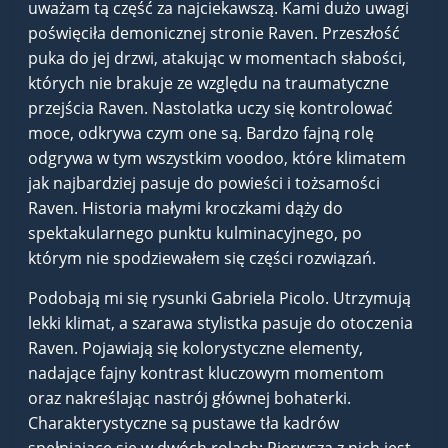
uważam tą część za najciekawszą. Kami dużo uwagi
poświęciła demonicznej stronie Raven. Przeszłość
puka do jej drzwi, atakując w momentach słabości,
których nie brakuje ze względu na traumatyczne
przejścia Raven. Nastolatka uczy się kontrolować
moce, odkrywa czym one są. Bardzo fajną rolę
odgrywa w tym wszystkim voodoo, które klimatem
jak najbardziej pasuje do powieści i tożsamości
Raven. Historia małymi kroczkami dąży do
spektakularnego punktu kulminacyjnego, po
którym nie spodziewałem się części rozwiązań.
Podobają mi się rysunki Gabriela Picolo. Utrzymują
lekki klimat, a szarawa stylistka pasuje do otoczenia
Raven. Pojawiają się kolorystyczne elementy,
nadające fajny kontrast kluczowym momentom
oraz nakreślając nastrój głównej bohaterki.
Charakterystyczne są pustawe tła kadrów
spełniające się w dwóch rolach: Pierwszą z nich jest