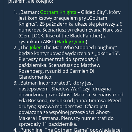
pisałem, ale kolejno:
„Batman:
Gotham Knights
– Gilded City”, który
jest komiksowy prequelem gry „Gotham
Knights”. 25 października ukaże się pierwszy z 6
numerów. Scenariusz w rękach Evana Narcisse
(Gen: LOCK, Rise of the Black Panther) z
rysunkami ABEL (
Harley Quinn
).
„The
Joker
: The Man Who Stopped Laughing”
będzie kontynuować wydarzenia z „Joker #15”.
Pierwszy numer trafi do sprzedaży 4
października. Scenariusz od Matthew
Rosenberg, rysunki od Carmien Di
Giandomenico.
„Batman Incorporated”, który jest
następstwem „Shadow War” czyli drużyna
dowodzona przez Ghost-Makera. Scenarisuz od
Eda Brissona, rysunki od Johna Timmsa. Przed
drużyną sprawa morderstwa. Ofiara jest
powiązana ze wspólnej przeszłości Ghost-
Makera i Batmana. Pierwszy numer trafi do
sprzedaży 11 października.
„Punchline: The Gotham Game” opowiadającej