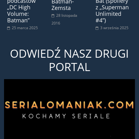
podcastów
Bat (spoilery
Batman-
„DC High
z „Superman
Zemsta
Volume:
Unlimited
28 listopada
Batman”
#4”)
2016
25 marca 2025
3 września 2025
ODWIEDŹ NASZ DRUGI
PORTAL