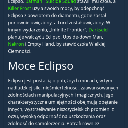
Eclipso.
Batman
i
Suicide Squad
stawili mu czoła, a
Killer Frost
użyła swoich mocy, by odepchnąć
Eclipso z powrotem do diamentu, gdzie został
ponownie uwięziony, a Lord został uwięziony. W
innym wydarzeniu, „Infinite Frontier”,
Darkseid
planuje walczyć z Eclipso, Upside-down Man,
Nekron
i Empty Hand, by stawić czoła Wielkiej
Ciemności.
Moce Eclipso
Eclipso jest postacią o potężnych mocach, w tym
nadludzkiej sile, nieśmiertelności, zaawansowanych
zdolnościach manipulacyjnych i magicznych. Jego
charakterystyczne umiejętności obejmują opętanie
innych, wystrzeliwanie niszczycielskich promieni z
oczu, wysoką odporność na uszkodzenia oraz
zdolność do samoleczenia. Potrafi również